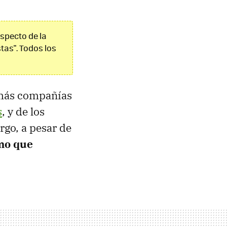
especto de la
tas". Todos los
ás compañías
s
, y de los
rgo, a pesar de
smo que