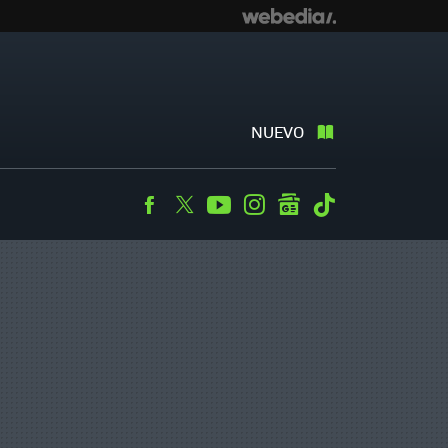
NUEVO
Facebook
Twitter
Youtube
Instagram
googlenews
Tiktok