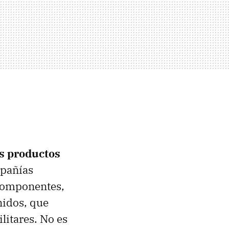
s productos
mpañías
componentes,
nidos, que
litares. No es