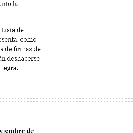
anto la
 Lista de
resenta, como
es de firmas de
rán deshacerse
 negra.
oviembre de