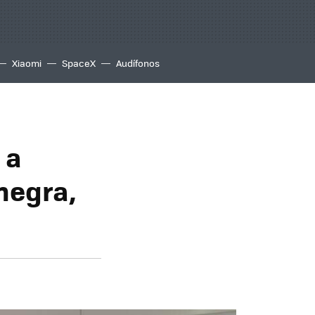
Xiaomi
SpaceX
Audífonos
 a
 negra,