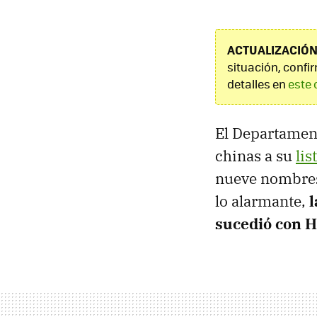
ACTUALIZACIÓN 
situación, confi
detalles en
este 
El Departamen
chinas a su
lis
nueve nombres
lo alarmante,
l
sucedió con 