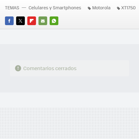
TEMAS
Celulares y Smartphones
Motorola
XT1750
FACEBOOK
TWITTER
FLIPBOARD
E-
WHATSAPP
MAIL
Comentarios cerrados