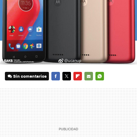
Sin comentarios
FACEBOOK
TWITTER
FLIPBOARD
E-
WHATSAPP
MAIL