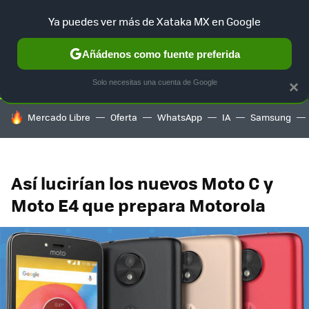
Ya puedes ver más de Xataka MX en Google
SELECCIÓN
GAMING
HOME
AUTO
TERRITORIO SAM
Añádenos como fuente preferida
Solo necesitas una cuenta de Google
×
HOY SE HABLA DE
Mercado Libre
Oferta
WhatsApp
IA
Samsung
Así lucirían los nuevos Moto C y
Moto E4 que prepara Motorola