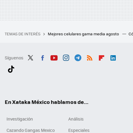
TEMAS DE INTERÉS
Mejores celulares gama media agosto
Có
Síguenos
Twit
Fac
You
Inst
Tele
RSS
Flip
Link
ter
ebo
tub
agr
gra
boa
edI
Tikt
ok
e
am
m
rd
n
ok
En Xataka México hablamos de...
Investigación
Análisis
Cazando Gangas Mexico
Especiales