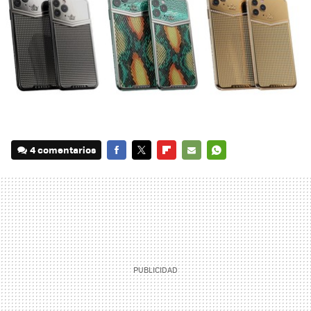
4 comentarios
FACEBOOK
TWITTER
FLIPBOARD
E-
WHATSAPP
MAIL