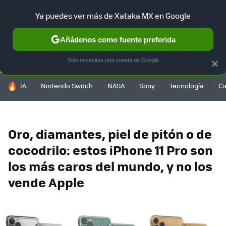
Ya puedes ver más de Xataka MX en Google
SELECCIÓN
GAMING
HOME
AUTO
TERRITORIO SAM
Añádenos como fuente preferida
Solo necesitas una cuenta de Google
×
HOY SE HABLA DE
IA
Nintendo Switch
NASA
Sony
Tecnología
Ci
Oro, diamantes, piel de pitón o de
cocodrilo: estos iPhone 11 Pro son
los más caros del mundo, y no los
vende Apple