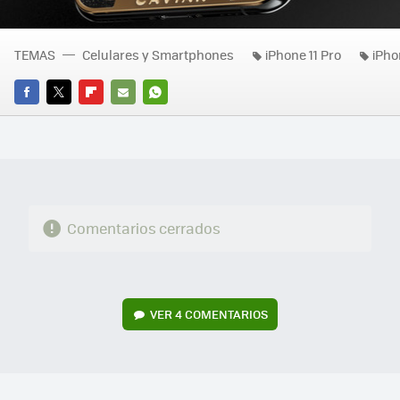
TEMAS
Celulares y Smartphones
iPhone 11 Pro
iPho
FACEBOOK
TWITTER
FLIPBOARD
E-
WHATSAPP
MAIL
Comentarios cerrados
VER
4 COMENTARIOS