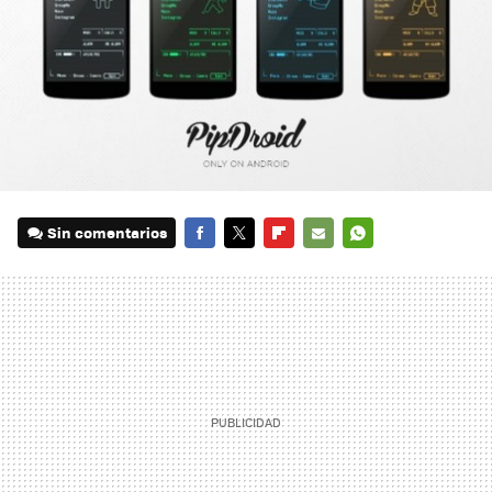
Sin comentarios
FACEBOOK
TWITTER
FLIPBOARD
E-
WHATSAPP
MAIL