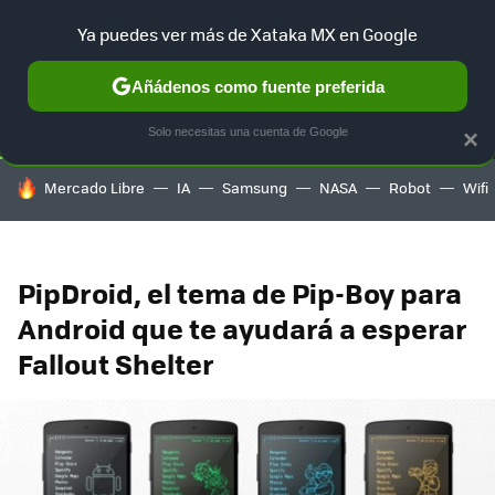
Ya puedes ver más de Xataka MX en Google
SELECCIÓN
GAMING
HOME
AUTO
TERRITORIO SAM
Añádenos como fuente preferida
Solo necesitas una cuenta de Google
×
HOY SE HABLA DE
Mercado Libre
IA
Samsung
NASA
Robot
Wifi
PipDroid, el tema de Pip-Boy para
Android que te ayudará a esperar
Fallout Shelter