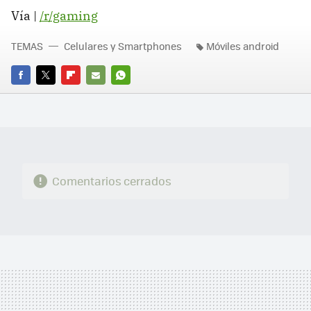
Vía |
/r/gaming
TEMAS
Celulares y Smartphones
Móviles android
FACEBOOK
TWITTER
FLIPBOARD
E-
WHATSAPP
MAIL
Comentarios cerrados