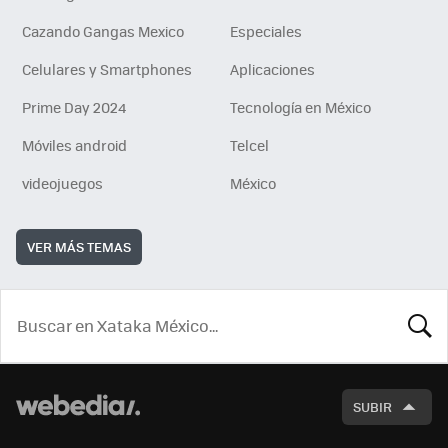
Cazando Gangas Mexico
Especiales
Celulares y Smartphones
Aplicaciones
Prime Day 2024
Tecnología en México
Móviles android
Telcel
videojuegos
México
VER MÁS TEMAS
BUSCA
SUBIR