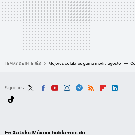
TEMAS DE INTERÉS
Mejores celulares gama media agosto
Có
Síguenos
Twit
Fac
You
Inst
Tele
RSS
Flip
Link
ter
ebo
tub
agr
gra
boa
edI
Tikt
ok
e
am
m
rd
n
ok
En Xataka México hablamos de...