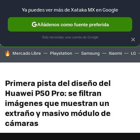
Ya puedes ver más de Xataka MX en Google
SELECCIÓN
GAMING
HOME
AUTO
TERRITORIO SAM
Añádenos como fuente preferida
Solo necesitas una cuenta de Google
×
HOY SE HABLA DE
Mercado Libre
Playstation
Samsung
Xiaomi
LG
Primera pista del diseño del
Huawei P50 Pro: se filtran
imágenes que muestran un
extraño y masivo módulo de
cámaras