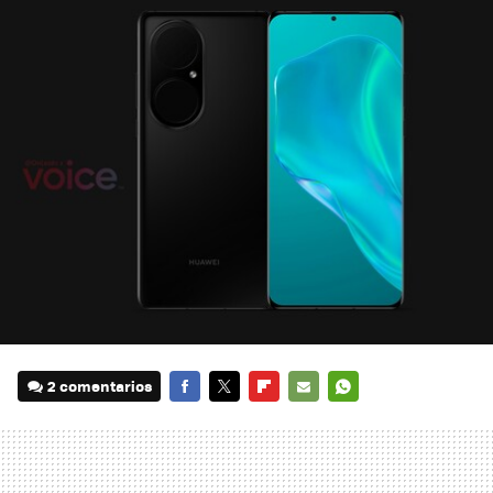
2 comentarios
FACEBOOK
TWITTER
FLIPBOARD
E-
WHATSAPP
MAIL