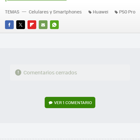
TEMAS
Celulares y Smartphones
Huawei
P50 Pro
FACEBOOK
TWITTER
FLIPBOARD
E-
WHATSAPP
MAIL
Comentarios cerrados
VER
1 COMENTARIO