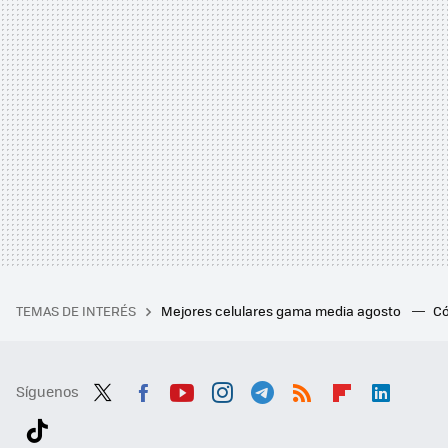
TEMAS DE INTERÉS
Mejores celulares gama media agosto
Có
Síguenos
Twit
Fac
You
Inst
Tele
RSS
Flip
Link