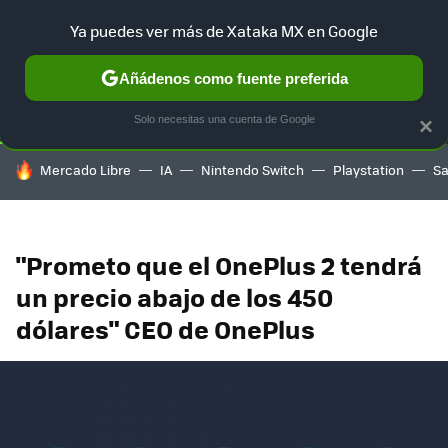
Ya puedes ver más de Xataka MX en Google
SELECCIÓN
GAMING
HOME
AUTO
TERRITORIO SAM
Añádenos como fuente preferida
Solo necesitas una cuenta de Google
×
HOY SE HABLA DE
Mercado Libre
IA
Nintendo Switch
Playstation
S
"Prometo que el OnePlus 2 tendrá
un precio abajo de los 450
dólares" CEO de OnePlus