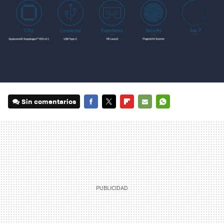
Sin comentarios
FACEBOOK
TWITTER
FLIPBOARD
E-
WHATSAPP
MAIL