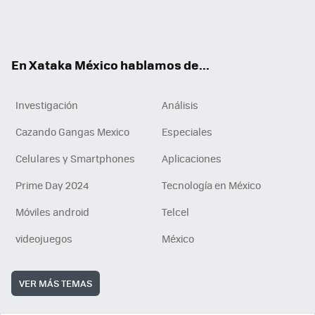
ter
ebo
tub
agr
gra
boa
edI
Tikt
ok
e
am
m
rd
n
ok
En Xataka México hablamos de...
Investigación
Análisis
Cazando Gangas Mexico
Especiales
Celulares y Smartphones
Aplicaciones
Prime Day 2024
Tecnología en México
Móviles android
Telcel
videojuegos
México
VER MÁS TEMAS