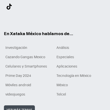
Twit
Fac
You
Inst
Tele
RSS
Flip
Link
ter
ebo
tub
agr
gra
boa
edI
Tikt
ok
e
am
m
rd
n
ok
En Xataka México hablamos de...
Investigación
Análisis
Cazando Gangas Mexico
Especiales
Celulares y Smartphones
Aplicaciones
Prime Day 2024
Tecnología en México
Móviles android
México
videojuegos
Telcel
VER MÁS TEMAS