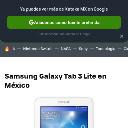
Ya puedes ver más de Xataka MX en Google
SELECCIÓN
GAMING
HOME
AUTO
TERRITORIO SAM
Añádenos como fuente preferida
Solo necesitas una cuenta de Google
×
HOY SE HABLA DE
IA
Nintendo Switch
NASA
Sony
Tecnología
Ci
Samsung Galaxy Tab 3 Lite en
México