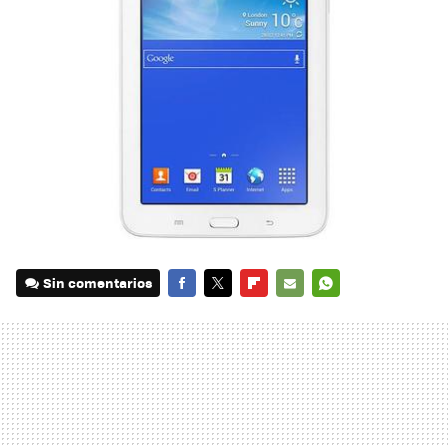
Sin comentarios
FACEBOOK
TWITTER
FLIPBOARD
E-
WHATSAPP
MAIL