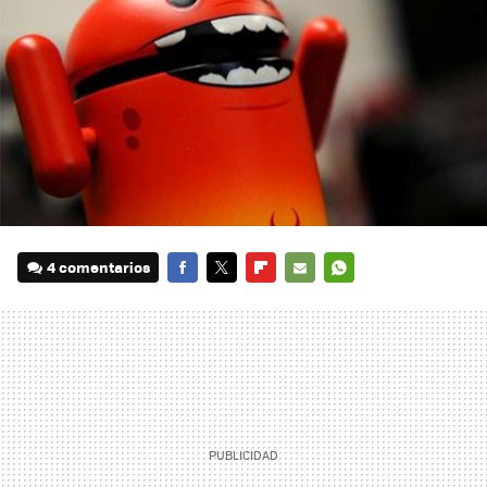
4 comentarios
FACEBOOK
TWITTER
FLIPBOARD
E-
WHATSAPP
MAIL