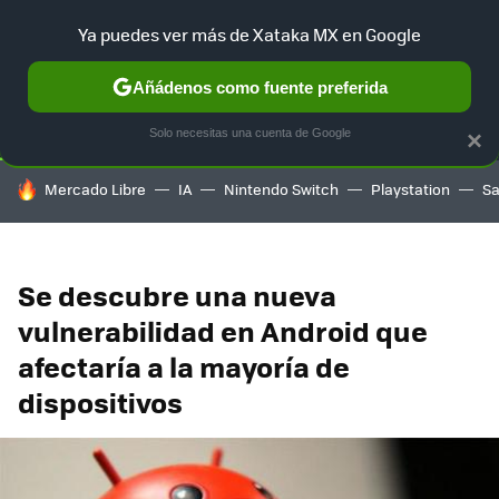
Ya puedes ver más de Xataka MX en Google
SELECCIÓN
GAMING
HOME
AUTO
TERRITORIO SAM
Añádenos como fuente preferida
Solo necesitas una cuenta de Google
×
HOY SE HABLA DE
Mercado Libre
IA
Nintendo Switch
Playstation
S
Se descubre una nueva
vulnerabilidad en Android que
afectaría a la mayoría de
dispositivos