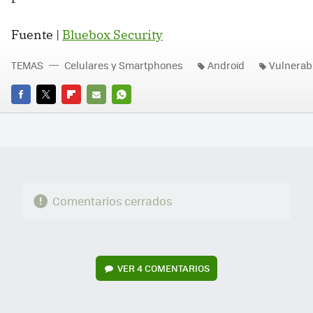
Fuente |
Bluebox Security
TEMAS
Celulares y Smartphones
Android
Vulnerabi
FACEBOOK
TWITTER
FLIPBOARD
E-
WHATSAPP
MAIL
Comentarios cerrados
VER
4 COMENTARIOS