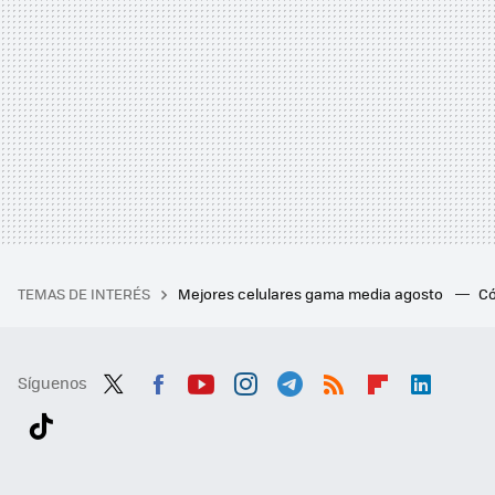
TEMAS DE INTERÉS
Mejores celulares gama media agosto
Có
Síguenos
Twit
Fac
You
Inst
Tele
RSS
Flip
Link
ter
ebo
tub
agr
gra
boa
edI
Tikt
ok
e
am
m
rd
n
ok