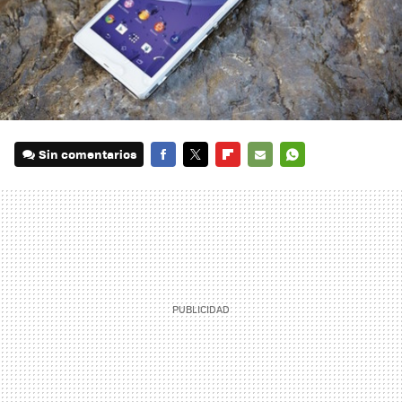
Sin comentarios
FACEBOOK
TWITTER
FLIPBOARD
E-
WHATSAPP
MAIL