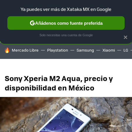
Ya puedes ver más de Xataka MX en Google
SELECCIÓN
GAMING
HOME
AUTO
TERRITORIO SAM
Añádenos como fuente preferida
Solo necesitas una cuenta de Google
×
HOY SE HABLA DE
Mercado Libre
Playstation
Samsung
Xiaomi
LG
Sony Xperia M2 Aqua, precio y
disponibilidad en México