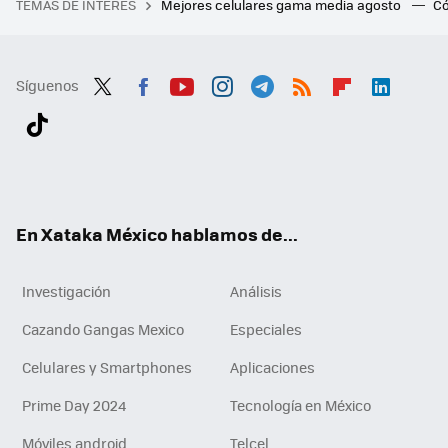
TEMAS DE INTERÉS
Mejores celulares gama media agosto
Có
Síguenos
Twit
Fac
You
Inst
Tele
RSS
Flip
Link
ter
ebo
tub
agr
gra
boa
edI
Tikt
ok
e
am
m
rd
n
ok
En Xataka México hablamos de...
Investigación
Análisis
Cazando Gangas Mexico
Especiales
Celulares y Smartphones
Aplicaciones
Prime Day 2024
Tecnología en México
Móviles android
Telcel