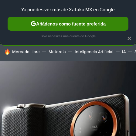
Ya puedes ver más de Xataka MX en Google
MENÚ
NUEVO
Añádenos como fuente preferida
SELECCIÓN
GAMING
HOME
AUTO
TERRITORIO SAM
Solo necesitas una cuenta de Google
×
HOY SE HABLA DE
Mercado Libre
Motorola
Inteligencia Artificial
IA