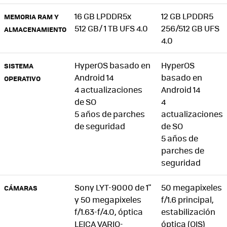
16 GB LPDDR5x
12 GB LPDDR5
MEMORIA RAM Y
512 GB/ 1 TB UFS 4.0
256/512 GB UFS
ALMACENAMIENTO
4.0
HyperOS basado en
HyperOS
SISTEMA
Android 14
basado en
OPERATIVO
4 actualizaciones
Android 14
de SO
4
5 años de parches
actualizaciones
de seguridad
de SO
5 años de
parches de
seguridad
Sony LYT-9000 de 1"
50 megapixeles
CÁMARAS
y 50 megapixeles
f/1.6 principal,
f/1.63-f/4.0, óptica
estabilización
LEICA VARIO-
óptica (OIS)