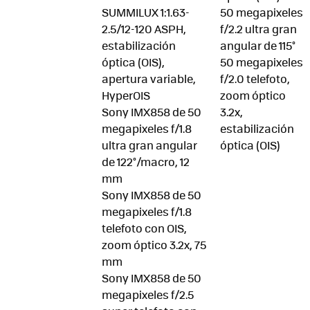
SUMMILUX 1:1.63-
50 megapixeles
2.5/12-120 ASPH,
f/2.2 ultra gran
estabilización
angular de 115°
óptica (OIS),
50 megapixeles
apertura variable,
f/2.0 telefoto,
HyperOIS
zoom óptico
Sony IMX858 de 50
3.2x,
megapixeles f/1.8
estabilización
ultra gran angular
óptica (OIS)
de 122°/macro, 12
mm
Sony IMX858 de 50
megapixeles f/1.8
telefoto con OIS,
zoom óptico 3.2x, 75
mm
Sony IMX858 de 50
megapixeles f/2.5