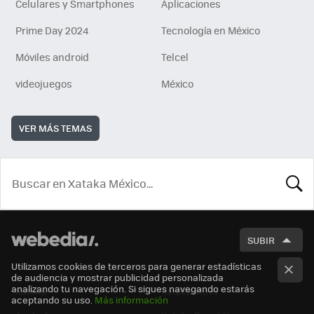
Celulares y Smartphones
Aplicaciones
Prime Day 2024
Tecnología en México
Móviles android
Telcel
videojuegos
México
VER MÁS TEMAS
BUSCA
SUBIR
Utilizamos cookies de terceros para generar estadísticas
de audiencia y mostrar publicidad personalizada
analizando tu navegación. Si sigues navegando estarás
Xataka
Xataka Móvil
aceptando su uso.
Más información