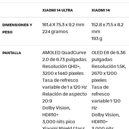
XIAOMI 14 ULTRA
XIAOMI 14
161.4 X 75.3 x 9.2 mm
152.8 x 71.5 x 8.2
DIMENSIONES Y
224 gramos
mm
PESO
193 g
AMOLED QuadCurve
OLED E6 de 6.36
PANTALLA
2.0 de 6.73 pulgadas
pulgadas
Resolución QHD+,
Resolución 1.5K,
3200 x 1440 pixeles
2670 x 1200
Tasa de refresco
pixeles
variable de 1 a 120 Hz
Tasa de
Relación de aspecto
refresco
20:9
variable 1-120
Dolby Vision,
Hz
HDR10+
Dolby Vision,
3,000 nits pico
HDR10+
Xiaomi Shield Glass
3,000 nits