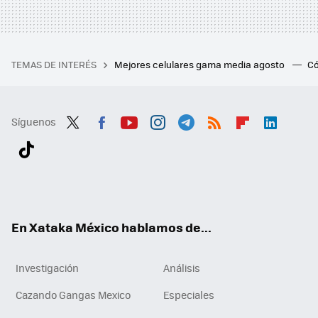
TEMAS DE INTERÉS
Mejores celulares gama media agosto
Có
Síguenos
Twit
Fac
You
Inst
Tele
RSS
Flip
Link
ter
ebo
tub
agr
gra
boa
edI
Tikt
ok
e
am
m
rd
n
ok
En Xataka México hablamos de...
Investigación
Análisis
Cazando Gangas Mexico
Especiales