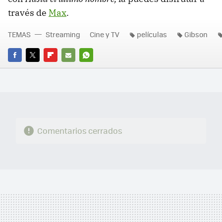
través de
Max
.
TEMAS
Streaming
Cine y TV
películas
Gibson
FACEBOOK
TWITTER
FLIPBOARD
E-
WHATSAPP
MAIL
Comentarios cerrados