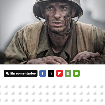
Sin comentarios
FACEBOOK
TWITTER
FLIPBOARD
E-
WHATSAPP
MAIL