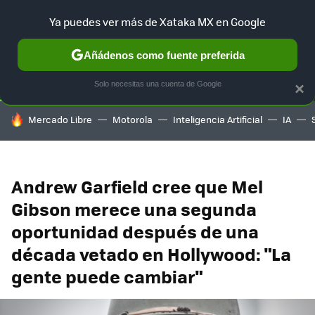
Ya puedes ver más de Xataka MX en Google
SELECCIÓN
GAMING
HOME
AUTO
TERRITORIO SAM
Añádenos como fuente preferida
Solo necesitas una cuenta de Google
×
HOY SE HABLA DE
Mercado Libre
Motorola
Inteligencia Artificial
IA
Andrew Garfield cree que Mel
Gibson merece una segunda
oportunidad después de una
década vetado en Hollywood: "La
gente puede cambiar"