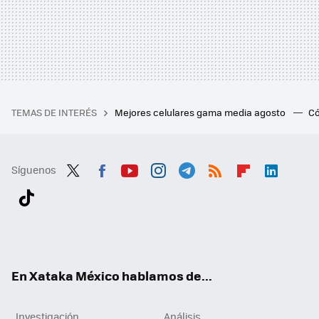
TEMAS DE INTERÉS
Mejores celulares gama media agosto
Có
Síguenos
Twit
Fac
You
Inst
Tele
RSS
Flip
Link
ter
ebo
tub
agr
gra
boa
edI
Tikt
ok
e
am
m
rd
n
ok
En Xataka México hablamos de...
Investigación
Análisis