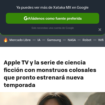
Ya puedes ver más de Xataka MX en Google
SELECCIÓN
GAMING
HOME
AUTO
TERRITORIO SAM
Añádenos como fuente preferida
Solo necesitas una cuenta de Google
×
HOY SE HABLA DE
Mercado Libre
IA
Samsung
NASA
Robot
Wifi
Apple TV y la serie de ciencia
ficción con monstruos colosales
que pronto estrenará nueva
temporada