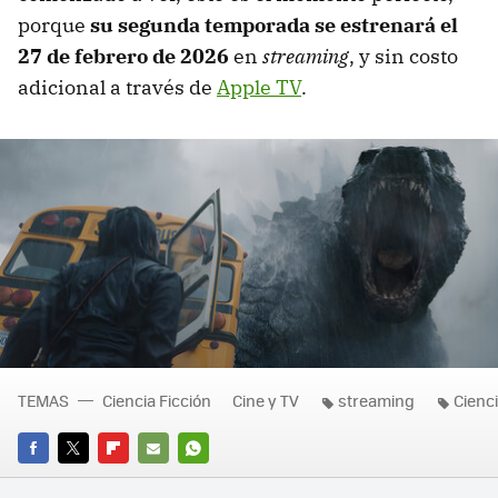
porque
su segunda temporada se estrenará el
27 de febrero de 2026
en
streaming
, y sin costo
adicional a través de
Apple TV
.
TEMAS
Ciencia Ficción
Cine y TV
streaming
Cienci
FACEBOOK
TWITTER
FLIPBOARD
E-
WHATSAPP