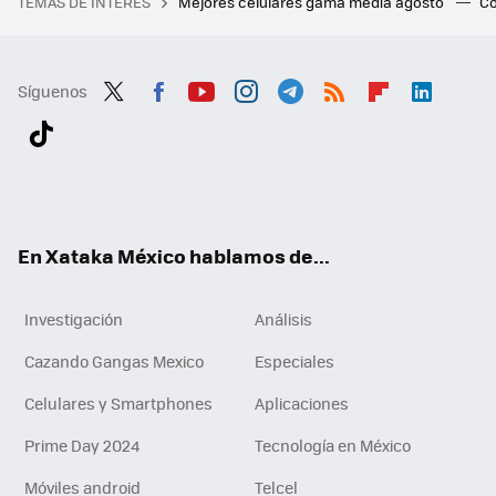
TEMAS DE INTERÉS
Mejores celulares gama media agosto
Có
Síguenos
Twit
Fac
You
Inst
Tele
RSS
Flip
Link
ter
ebo
tub
agr
gra
boa
edI
Tikt
ok
e
am
m
rd
n
ok
En Xataka México hablamos de...
Investigación
Análisis
Cazando Gangas Mexico
Especiales
Celulares y Smartphones
Aplicaciones
Prime Day 2024
Tecnología en México
Móviles android
Telcel