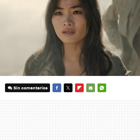
Sin comentarios
FACEBOOK
TWITTER
FLIPBOARD
E-
WHATSAPP
MAIL