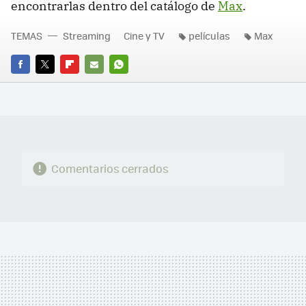
encontrarlas dentro del catálogo de
Max
.
TEMAS
Streaming
Cine y TV
películas
Max
FACEBOOK
TWITTER
FLIPBOARD
E-
WHATSAPP
MAIL
Comentarios cerrados