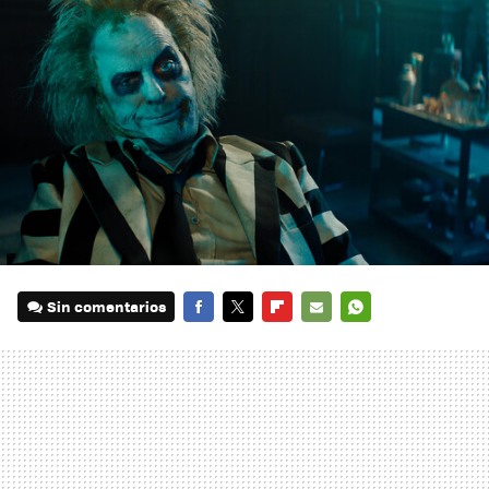
Sin comentarios
FACEBOOK
TWITTER
FLIPBOARD
E-
WHATSAPP
MAIL