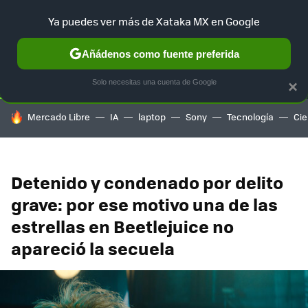
Ya puedes ver más de Xataka MX en Google
SELECCIÓN
GAMING
HOME
AUTO
TERRITORIO SAM
Añádenos como fuente preferida
Solo necesitas una cuenta de Google
×
HOY SE HABLA DE
Mercado Libre
IA
laptop
Sony
Tecnología
Cie
Detenido y condenado por delito
grave: por ese motivo una de las
estrellas en Beetlejuice no
apareció la secuela