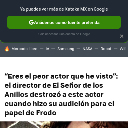
Ya puedes ver más de Xataka MX en Google
SELECCIÓN
GAMING
HOME
AUTO
TERRITORIO SAM
Añádenos como fuente preferida
Solo necesitas una cuenta de Google
×
HOY SE HABLA DE
Mercado Libre
IA
Samsung
NASA
Robot
Wifi
“Eres el peor actor que he visto”:
el director de El Señor de los
Anillos destrozó a este actor
cuando hizo su audición para el
papel de Frodo