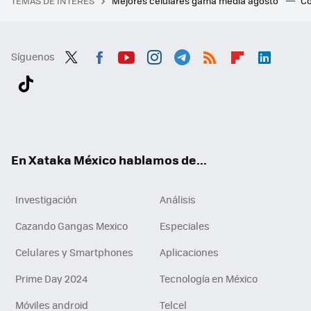
TEMAS DE INTERÉS
Mejores celulares gama media agosto
Có
Síguenos
Twit
Fac
You
Inst
Tele
RSS
Flip
Link
ter
ebo
tub
agr
gra
boa
edI
Tikt
ok
e
am
m
rd
n
ok
En Xataka México hablamos de...
Investigación
Análisis
Cazando Gangas Mexico
Especiales
Celulares y Smartphones
Aplicaciones
Prime Day 2024
Tecnología en México
Móviles android
Telcel