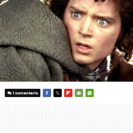
1 comentario
FACEBOOK
TWITTER
FLIPBOARD
E-
WHATSAPP
MAIL