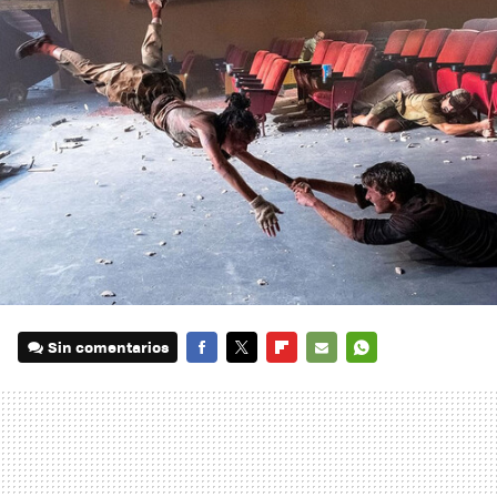
Sin comentarios
FACEBOOK
TWITTER
FLIPBOARD
E-
WHATSAPP
MAIL