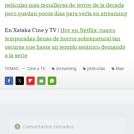
películas más taquilleras de terror de la década
pero quedan pocos días para verla en streaming
En Xataka Cine y TV |
Hoy en Netflix: cuatro
temporadas llenas de horror sobrenatural tan
oscuras que hasta un templo satánico demandó
a la serie
TEMAS
Cine y TV
streaming
películas
Max
FACEBOOK
TWITTER
FLIPBOARD
E-
WHATSAPP
MAIL
Comentarios cerrados