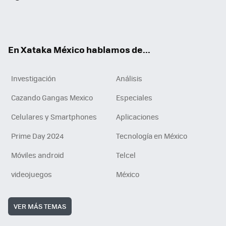
ter
ebo
tub
agr
gra
boa
edI
Tikt
ok
e
am
m
rd
n
ok
En Xataka México hablamos de...
Investigación
Análisis
Cazando Gangas Mexico
Especiales
Celulares y Smartphones
Aplicaciones
Prime Day 2024
Tecnología en México
Móviles android
Telcel
videojuegos
México
VER MÁS TEMAS