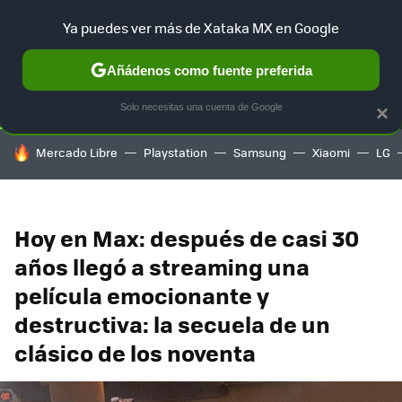
Ya puedes ver más de Xataka MX en Google
SELECCIÓN
GAMING
HOME
AUTO
TERRITORIO SAM
Añádenos como fuente preferida
Solo necesitas una cuenta de Google
×
HOY SE HABLA DE
Mercado Libre
Playstation
Samsung
Xiaomi
LG
Hoy en Max: después de casi 30
años llegó a streaming una
película emocionante y
destructiva: la secuela de un
clásico de los noventa