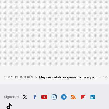
TEMAS DE INTERÉS
Mejores celulares gama media agosto
Có
Síguenos
Twit
Fac
You
Inst
Tele
RSS
Flip
Link