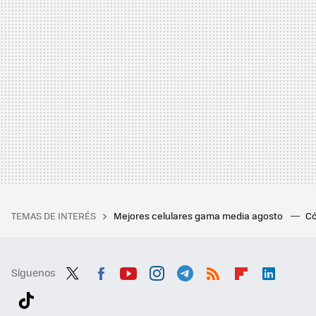
TEMAS DE INTERÉS
Mejores celulares gama media agosto
Có
Síguenos
Twit
Fac
You
Inst
Tele
RSS
Flip
Link
ter
ebo
tub
agr
gra
boa
edI