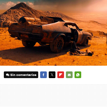
Sin comentarios
FACEBOOK
TWITTER
FLIPBOARD
E-
WHATSAPP
MAIL