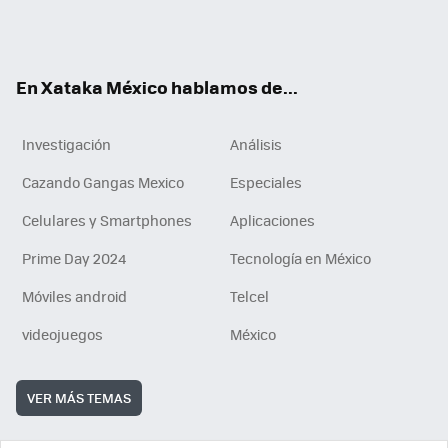
Tikt
ok
e
am
m
rd
n
ok
En Xataka México hablamos de...
Investigación
Análisis
Cazando Gangas Mexico
Especiales
Celulares y Smartphones
Aplicaciones
Prime Day 2024
Tecnología en México
Móviles android
Telcel
videojuegos
México
VER MÁS TEMAS