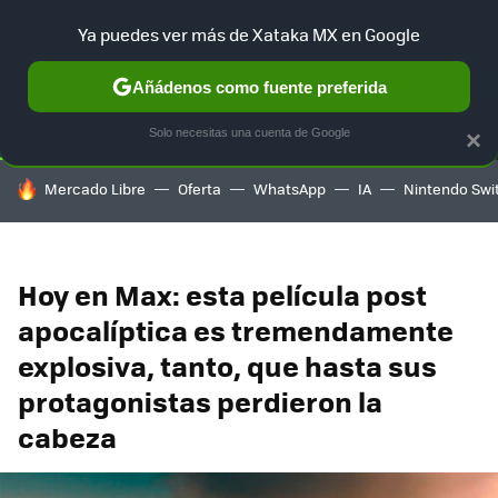
Ya puedes ver más de Xataka MX en Google
SELECCIÓN
GAMING
HOME
AUTO
TERRITORIO SAM
Añádenos como fuente preferida
Solo necesitas una cuenta de Google
×
HOY SE HABLA DE
Mercado Libre
Oferta
WhatsApp
IA
Nintendo Swi
Hoy en Max: esta película post
apocalíptica es tremendamente
explosiva, tanto, que hasta sus
protagonistas perdieron la
cabeza