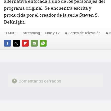
alternativa enfocada a uno de los personajes del
programa original. Se encuentra escrita y
producida por el creador de la serie Steven S.
DeKnight.
TEMAS
Streaming
Cine y TV
Series de Televisión
N
FACEBOOK
TWITTER
FLIPBOARD
E-
WHATSAPP
MAIL
Comentarios cerrados