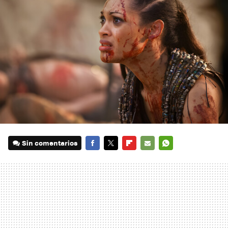
Sin comentarios
FACEBOOK
TWITTER
FLIPBOARD
E-
WHATSAPP
MAIL