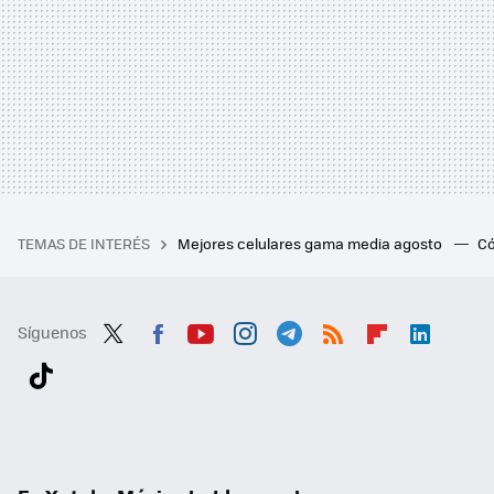
TEMAS DE INTERÉS
Mejores celulares gama media agosto
Có
Síguenos
Twit
Fac
You
Inst
Tele
RSS
Flip
Link
ter
ebo
tub
agr
gra
boa
edI
Tikt
ok
e
am
m
rd
n
ok