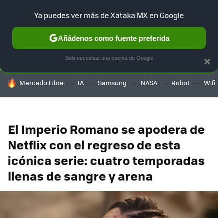
Ya puedes ver más de Xataka MX en Google
SELECCIÓN
GAMING
HOME
AUTO
TERRITORIO SAM
Añádenos como fuente preferida
Solo necesitas una cuenta de Google
×
HOY SE HABLA DE
Mercado Libre
IA
Samsung
NASA
Robot
Wifi
El Imperio Romano se apodera de
Netflix con el regreso de esta
icónica serie: cuatro temporadas
llenas de sangre y arena