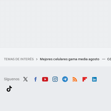
TEMAS DE INTERÉS
Mejores celulares gama media agosto
Có
Síguenos
Twit
Fac
You
Inst
Tele
RSS
Flip
Link
ter
ebo
tub
agr
gra
boa
edI
Tikt
ok
e
am
m
rd
n
ok