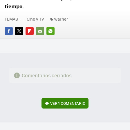
tiempo
.
TEMAS
Cine y TV
warner
FACEBOOK
TWITTER
FLIPBOARD
E-
WHATSAPP
MAIL
Comentarios cerrados
VER
1 COMENTARIO