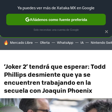
Ya puedes ver más de Xataka MX en Google
SELECCIÓN
GAMING
HOME
AUTO
TERRITORIO SAM
Añádenos como fuente preferida
Solo necesitas una cuenta de Google
×
HOY SE HABLA DE
Mercado Libre
Oferta
WhatsApp
IA
Nintendo Swi
‘Joker 2’ tendrá que esperar: Todd
Phillips desmiente que ya se
encuentren trabajando en la
secuela con Joaquin Phoenix