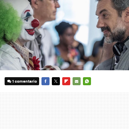
1 comentario
FACEBOOK
TWITTER
FLIPBOARD
E-
WHATSAPP
MAIL