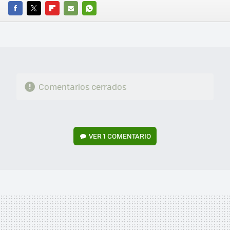
FACEBOOK
TWITTER
FLIPBOARD
E-
WHATSAPP
MAIL
Comentarios cerrados
VER
1 COMENTARIO