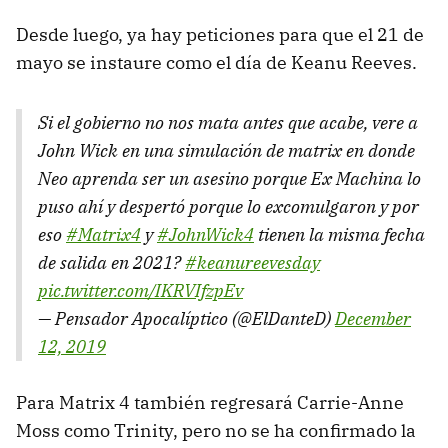
Desde luego, ya hay peticiones para que el 21 de
mayo se instaure como el día de Keanu Reeves.
Si el gobierno no nos mata antes que acabe, vere a
John Wick en una simulación de matrix en donde
Neo aprenda ser un asesino porque Ex Machina lo
puso ahí y despertó porque lo excomulgaron y por
eso
#Matrix4
y
#JohnWick4
tienen la misma fecha
de salida en 2021?
#keanureevesday
pic.twitter.com/IKRVIfzpEv
— Pensador Apocalíptico (@ElDanteD)
December
12, 2019
Para Matrix 4 también regresará Carrie-Anne
Moss como Trinity, pero no se ha confirmado la