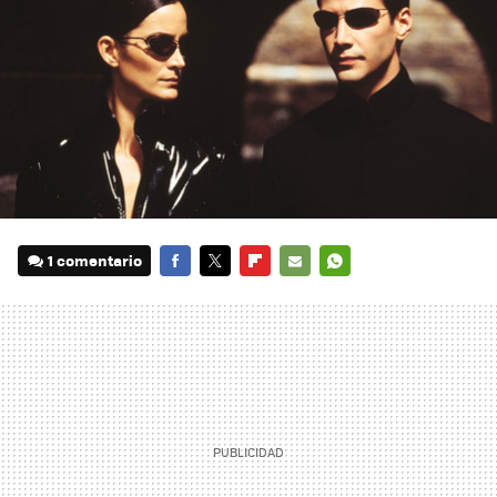
1 comentario
FACEBOOK
TWITTER
FLIPBOARD
E-
WHATSAPP
MAIL