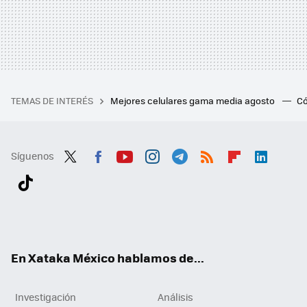
TEMAS DE INTERÉS
Mejores celulares gama media agosto
Có
Síguenos
Twit
Fac
You
Inst
Tele
RSS
Flip
Link
ter
ebo
tub
agr
gra
boa
edI
Tikt
ok
e
am
m
rd
n
ok
En Xataka México hablamos de...
Investigación
Análisis