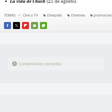
La vida de Chuck
(21 de agosto).
TEMAS
Cine y TV
Cinepolis
Cinemex
promocion
FACEBOOK
TWITTER
FLIPBOARD
E-
WHATSAPP
MAIL
Comentarios cerrados