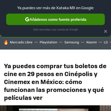
Ya puedes ver más de Xataka MX en Google
SELECCIÓN
GAMING
HOME
AUTO
TERRITORIO SAM
Añádenos como fuente preferida
Solo necesitas una cuenta de Google
×
HOY SE HABLA DE
Mercado Libre
Playstation
Samsung
Xiaomi
LG
Ya puedes comprar tus boletos de
cine en 29 pesos en Cinépolis y
Cinemex en México: cómo
funcionan las promociones y qué
películas ver