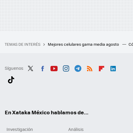
TEMAS DE INTERÉS
Mejores celulares gama media agosto
Có
Síguenos
Twit
Fac
You
Inst
Tele
RSS
Flip
Link
ter
ebo
tub
agr
gra
boa
edI
Tikt
ok
e
am
m
rd
n
ok
En Xataka México hablamos de...
Investigación
Análisis