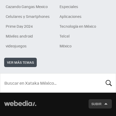
Cazando Gangas Mexico
Especiales
Celulares y Smartphones
Aplicaciones
Prime Day 2024
Tecnología en México
Móviles android
Telcel
videojuegos
México
VER MÁS TEMAS
BUSCA
SUBIR