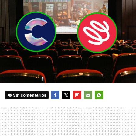
Sin comentarios
FACEBOOK
TWITTER
FLIPBOARD
E-
WHATSAPP
MAIL