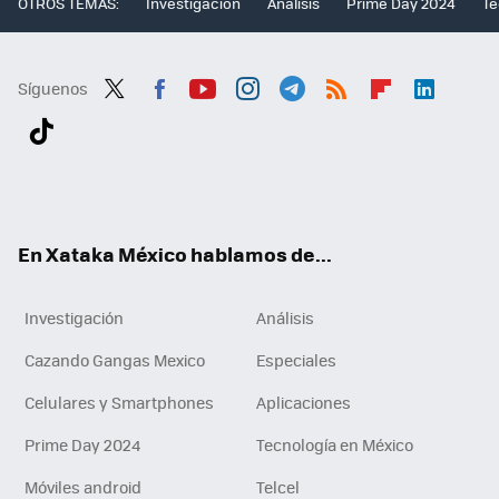
OTROS TEMAS:
Investigación
Análisis
Prime Day 2024
Te
Síguenos
Twit
Fac
You
Inst
Tele
RSS
Flip
Link
ter
ebo
tub
agr
gra
boa
edI
Tikt
ok
e
am
m
rd
n
ok
En Xataka México hablamos de...
Investigación
Análisis
Cazando Gangas Mexico
Especiales
Celulares y Smartphones
Aplicaciones
Prime Day 2024
Tecnología en México
Móviles android
Telcel