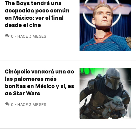
The Boys tendrá una
despedida poco común
en México: ver el final
desde el cine
COMENTARIOS
0
HACE 3 MESES
Cinépolis venderá una de
las palomeras más
bonitas en México y sí, es
de Star Wars
COMENTARIOS
0
HACE 3 MESES