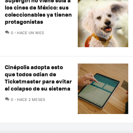
Supergirl no viene sola a
los cines de México: sus
coleccionables ya tienen
protagonistas
COMENTARIOS
0
HACE UN MES
Cinépolis adopta esto
que todos odian de
Ticketmaster para evitar
el colapso de su sistema
COMENTARIOS
0
HACE 2 MESES