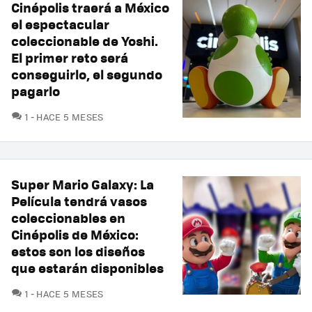
Cinépolis traerá a México
el espectacular
coleccionable de Yoshi.
El primer reto será
conseguirlo, el segundo
pagarlo
COMENTARIOS
1
HACE 5 MESES
Super Mario Galaxy: La
Película tendrá vasos
coleccionables en
Cinépolis de México:
estos son los diseños
que estarán disponibles
COMENTARIOS
1
HACE 5 MESES