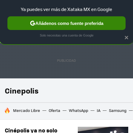
Ya puedes ver más de Xataka MX en Google
SELECCIÓN
GAMING
HOME
AUTO
TERRITORIO SAM
Añádenos como fuente preferida
Solo necesitas una cuenta de Google
×
Cinepolis
HOY SE HABLA DE
Mercado Libre
Oferta
WhatsApp
IA
Samsung
Cinépolis ya no solo