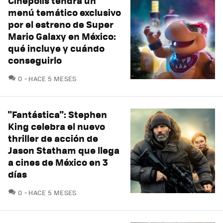
Cinépolis tendrá un
menú temático exclusivo
por el estreno de Super
Mario Galaxy en México:
qué incluye y cuándo
conseguirlo
COMENTARIOS
0
HACE 5 MESES
"Fantástica": Stephen
King celebra el nuevo
thriller de acción de
Jason Statham que llega
a cines de México en 3
días
COMENTARIOS
0
HACE 5 MESES