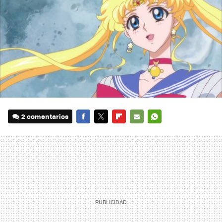
2 comentarios
FACEBOOK
TWITTER
FLIPBOARD
E-
WHATSAPP
MAIL