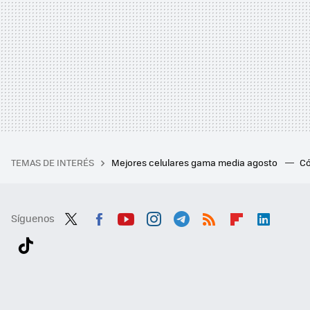
TEMAS DE INTERÉS
Mejores celulares gama media agosto
Có
Síguenos
Twit
Fac
You
Inst
Tele
RSS
Flip
Link
ter
ebo
tub
agr
gra
boa
edI
Tikt
ok
e
am
m
rd
n
ok