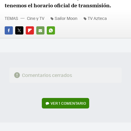
tenemos el horario oficial de transmisión.
TEMAS
Cine y TV
Sailor Moon
TV Azteca
FACEBOOK
TWITTER
FLIPBOARD
E-
WHATSAPP
MAIL
Comentarios cerrados
VER
1 COMENTARIO