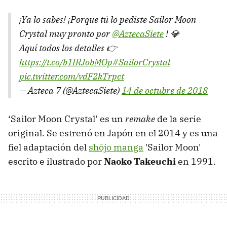
¡Ya lo sabes! ¡Porque tú lo pediste Sailor Moon
Crystal muy pronto por
@AztecaSiete
! 💎
Aquí todos los detalles 👉
https://t.co/b1IRJobMOp
#SailorCrystal
pic.twitter.com/vdF2kTrpct
— Azteca 7 (@AztecaSiete)
14 de octubre de 2018
‘Sailor Moon Crystal’ es un
remake
de la serie
original. Se estrenó en Japón en el 2014 y es una
fiel adaptación del
shōjo manga
'Sailor Moon'
escrito e ilustrado por
Naoko Takeuchi
en 1991.