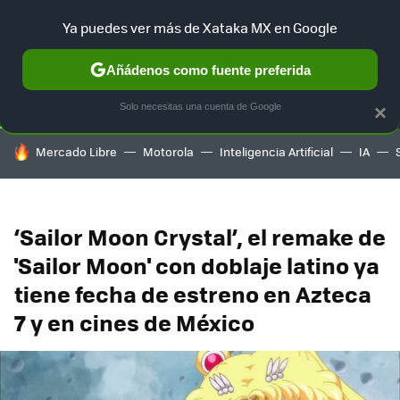
Ya puedes ver más de Xataka MX en Google
SELECCIÓN
GAMING
HOME
AUTO
TERRITORIO SAM
Añádenos como fuente preferida
Solo necesitas una cuenta de Google
×
HOY SE HABLA DE
Mercado Libre
Motorola
Inteligencia Artificial
IA
‘Sailor Moon Crystal’, el remake de
'Sailor Moon' con doblaje latino ya
tiene fecha de estreno en Azteca
7 y en cines de México