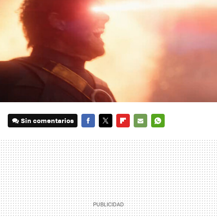
Sin comentarios
FACEBOOK
TWITTER
FLIPBOARD
E-
WHATSAPP
MAIL