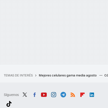
TEMAS DE INTERÉS
Mejores celulares gama media agosto
Có
Síguenos
Twit
Fac
You
Inst
Tele
RSS
Flip
Link