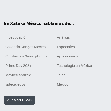
ter
ebo
tub
agr
gra
boa
edI
Tikt
ok
e
am
m
rd
n
ok
En Xataka México hablamos de...
Investigación
Análisis
Cazando Gangas Mexico
Especiales
Celulares y Smartphones
Aplicaciones
Prime Day 2024
Tecnología en México
Móviles android
Telcel
videojuegos
México
VER MÁS TEMAS