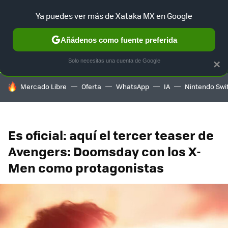
Ya puedes ver más de Xataka MX en Google
SELECCIÓN
GAMING
HOME
AUTO
TERRITORIO SAM
Añádenos como fuente preferida
Solo necesitas una cuenta de Google
×
HOY SE HABLA DE
Mercado Libre
Oferta
WhatsApp
IA
Nintendo Swi
Es oficial: aquí el tercer teaser de
Avengers: Doomsday con los X-
Men como protagonistas