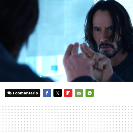
1 comentario
FACEBOOK
TWITTER
FLIPBOARD
E-
WHATSAPP
MAIL