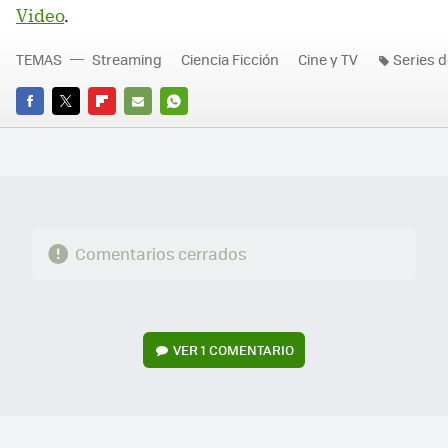
Video
.
TEMAS
Streaming
Ciencia Ficción
Cine y TV
Series d
FACEBOOK
TWITTER
FLIPBOARD
E-
WHATSAPP
MAIL
Comentarios cerrados
VER
1 COMENTARIO