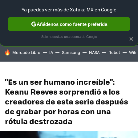
Ya puedes ver más de Xataka MX en Google
MENÚ
NUEVO
Añádenos como fuente preferida
SELECCIÓN
GAMING
HOME
AUTO
TERRITORIO SAM
Solo necesitas una cuenta de Google
×
HOY SE HABLA DE
Mercado Libre
IA
Samsung
NASA
Robot
Wifi
"Es un ser humano increíble":
Keanu Reeves sorprendió a los
creadores de esta serie después
de grabar por horas con una
rótula destrozada