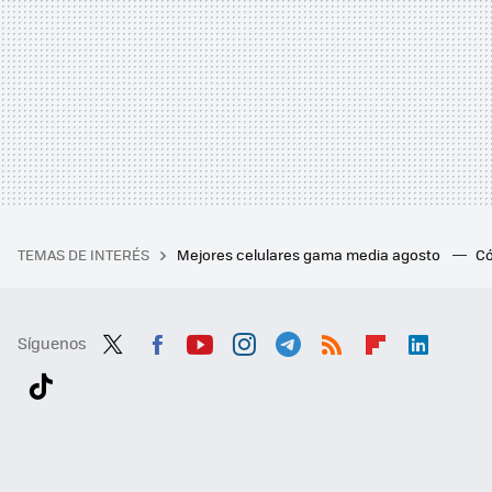
TEMAS DE INTERÉS
Mejores celulares gama media agosto
Có
Síguenos
Twit
Fac
You
Inst
Tele
RSS
Flip
Link
ter
ebo
tub
agr
gra
boa
edI
Tikt
ok
e
am
m
rd
n
ok