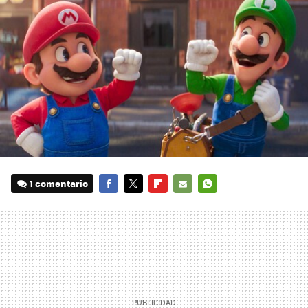
1 comentario
FACEBOOK
TWITTER
FLIPBOARD
E-
WHATSAPP
MAIL