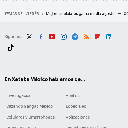
TEMAS DE INTERÉS
Mejores celulares gama media agosto
Có
Síguenos
Twit
Fac
You
Inst
Tele
RSS
Flip
Link
ter
ebo
tub
agr
gra
boa
edI
Tikt
ok
e
am
m
rd
n
ok
En Xataka México hablamos de...
Investigación
Análisis
Cazando Gangas Mexico
Especiales
Celulares y Smartphones
Aplicaciones
Prime Day 2024
Tecnología en México