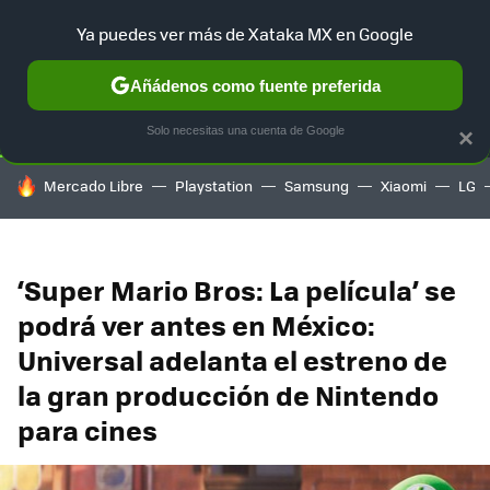
Ya puedes ver más de Xataka MX en Google
SELECCIÓN
GAMING
HOME
AUTO
TERRITORIO SAM
Añádenos como fuente preferida
Solo necesitas una cuenta de Google
×
HOY SE HABLA DE
Mercado Libre
Playstation
Samsung
Xiaomi
LG
‘Super Mario Bros: La película’ se
podrá ver antes en México:
Universal adelanta el estreno de
la gran producción de Nintendo
para cines