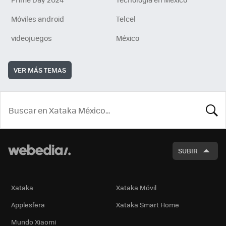
Móviles android
Telcel
videojuegos
México
VER MÁS TEMAS
BUSCA
SUBIR
Xataka
Xataka Móvil
Applesfera
Xataka Smart Home
Mundo Xiaomi