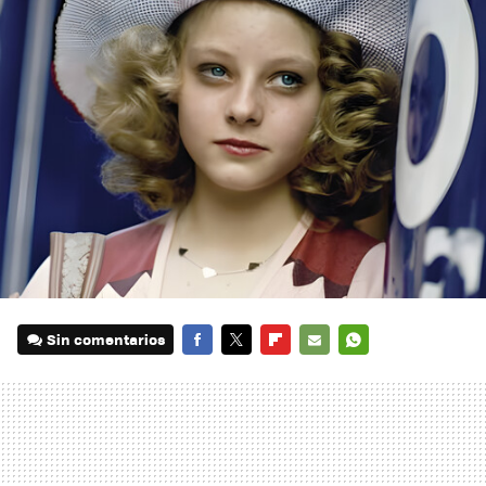
Sin comentarios
FACEBOOK
TWITTER
FLIPBOARD
E-
WHATSAPP
MAIL