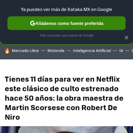
Ya puedes ver más de Xataka MX en Google
SELECCIÓN
GAMING
HOME
AUTO
TERRITORIO SAM
Añádenos como fuente preferida
Solo necesitas una cuenta de Google
×
HOY SE HABLA DE
Mercado Libre
Motorola
Inteligencia Artificial
IA
Tienes 11 días para ver en Netflix
este clásico de culto estrenado
hace 50 años: la obra maestra de
Martin Scorsese con Robert De
Niro