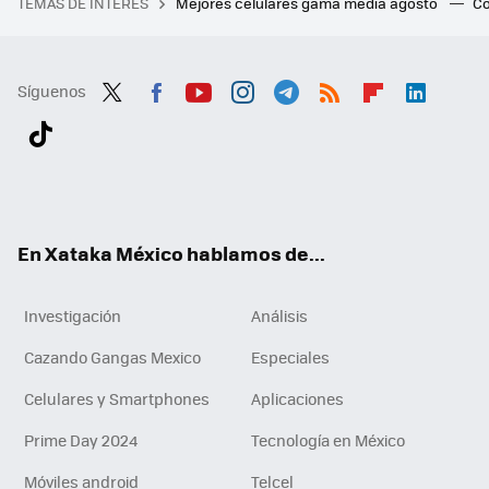
TEMAS DE INTERÉS
Mejores celulares gama media agosto
Có
Síguenos
Twit
Fac
You
Inst
Tele
RSS
Flip
Link
ter
ebo
tub
agr
gra
boa
edI
Tikt
ok
e
am
m
rd
n
ok
En Xataka México hablamos de...
Investigación
Análisis
Cazando Gangas Mexico
Especiales
Celulares y Smartphones
Aplicaciones
Prime Day 2024
Tecnología en México
Móviles android
Telcel