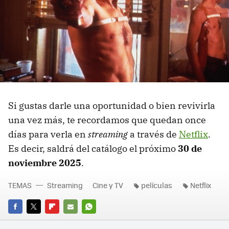
Si gustas darle una oportunidad o bien revivirla
una vez más, te recordamos que quedan once
días para verla en
streaming
a través de
Netflix
.
Es decir, saldrá del catálogo el próximo
30 de
noviembre 2025
.
TEMAS
Streaming
Cine y TV
películas
Netflix
FACEBOOK
TWITTER
FLIPBOARD
E-
WHATSAPP