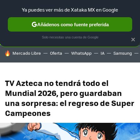
Ya puedes ver más de Xataka MX en Google
SELECCIÓN
GAMING
HOME
AUTO
TERRITORIO SAM
Añádenos como fuente preferida
Solo necesitas una cuenta de Google
×
HOY SE HABLA DE
Mercado Libre
Oferta
WhatsApp
IA
Samsung
TV Azteca no tendrá todo el
Mundial 2026, pero guardaban
una sorpresa: el regreso de Super
Campeones