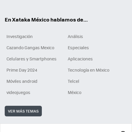
ok
e
am
m
rd
n
ok
En Xataka México hablamos de...
Investigación
Análisis
Cazando Gangas Mexico
Especiales
Celulares y Smartphones
Aplicaciones
Prime Day 2024
Tecnología en México
Móviles android
Telcel
videojuegos
México
VER MÁS TEMAS