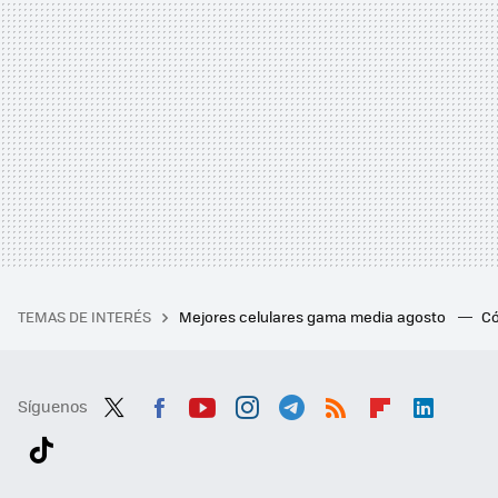
TEMAS DE INTERÉS
Mejores celulares gama media agosto
Có
Síguenos
Twit
Fac
You
Inst
Tele
RSS
Flip
Link
ter
ebo
tub
agr
gra
boa
edI
Tikt