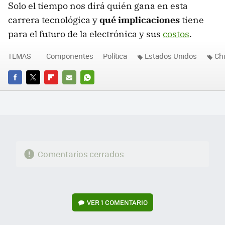
Solo el tiempo nos dirá quién gana en esta
carrera tecnológica y
qué implicaciones
tiene
para el futuro de la electrónica y sus
costos
.
TEMAS
Componentes
Política
Estados Unidos
Ch
FACEBOOK
TWITTER
FLIPBOARD
E-
WHATSAPP
MAIL
Comentarios cerrados
VER
1 COMENTARIO