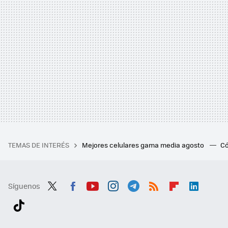
TEMAS DE INTERÉS
Mejores celulares gama media agosto
Có
Síguenos
Twit
Fac
You
Inst
Tele
RSS
Flip
Link
ter
ebo
tub
agr
gra
boa
edI
Tikt