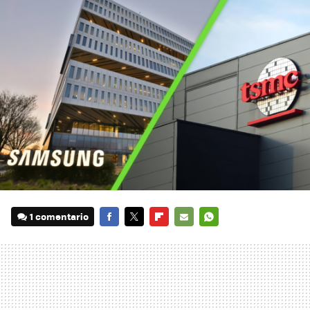
1 comentario
FACEBOOK
TWITTER
FLIPBOARD
E-
WHATSAPP
MAIL