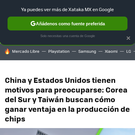
Ya puedes ver más de Xataka MX en Google
SELECCIÓN
GAMING
HOME
AUTO
TERRITORIO SAM
Añádenos como fuente preferida
Solo necesitas una cuenta de Google
×
HOY SE HABLA DE
Mercado Libre
Playstation
Samsung
Xiaomi
LG
China y Estados Unidos tienen
motivos para preocuparse: Corea
del Sur y Taiwán buscan cómo
ganar ventaja en la producción de
chips