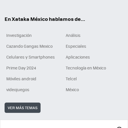
ok
e
am
m
rd
n
ok
En Xataka México hablamos de...
Investigación
Análisis
Cazando Gangas Mexico
Especiales
Celulares y Smartphones
Aplicaciones
Prime Day 2024
Tecnología en México
Móviles android
Telcel
videojuegos
México
VER MÁS TEMAS