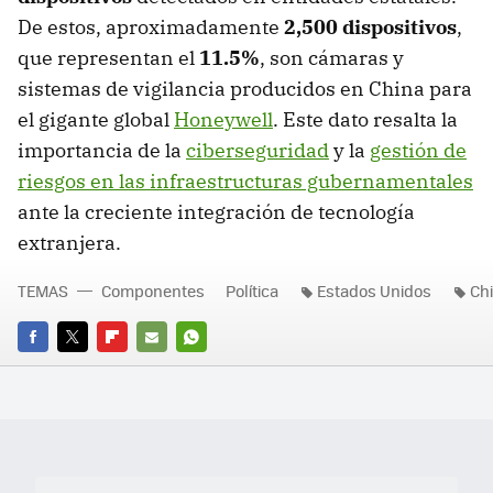
De estos, aproximadamente
2,500 dispositivos
,
que representan el
11.5%
, son cámaras y
sistemas de vigilancia producidos en China para
el gigante global
Honeywell
. Este dato resalta la
importancia de la
ciberseguridad
y la
gestión de
riesgos en las infraestructuras gubernamentales
ante la creciente integración de tecnología
extranjera.
TEMAS
Componentes
Política
Estados Unidos
Ch
FACEBOOK
TWITTER
FLIPBOARD
E-
WHATSAPP
MAIL