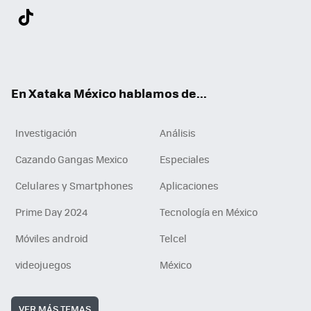
Twit
Fac
You
Inst
Tele
RSS
Flip
Link
ter
ebo
tub
agr
gra
boa
edI
Tikt
ok
e
am
m
rd
n
ok
En Xataka México hablamos de...
Investigación
Análisis
Cazando Gangas Mexico
Especiales
Celulares y Smartphones
Aplicaciones
Prime Day 2024
Tecnología en México
Móviles android
Telcel
videojuegos
México
VER MÁS TEMAS