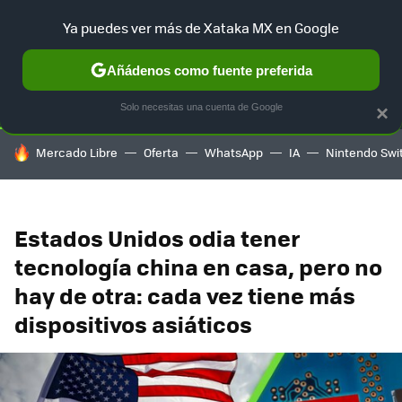
Ya puedes ver más de Xataka MX en Google
SELECCIÓN
GAMING
HOME
AUTO
TERRITORIO SAM
Añádenos como fuente preferida
Solo necesitas una cuenta de Google
×
HOY SE HABLA DE
Mercado Libre
Oferta
WhatsApp
IA
Nintendo Swi
Estados Unidos odia tener
tecnología china en casa, pero no
hay de otra: cada vez tiene más
dispositivos asiáticos