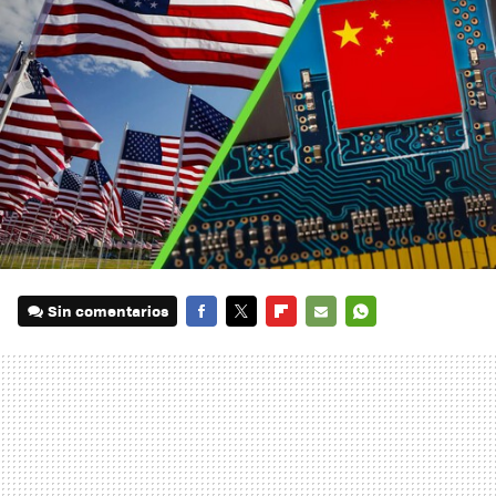
Sin comentarios
FACEBOOK
TWITTER
FLIPBOARD
E-
WHATSAPP
MAIL