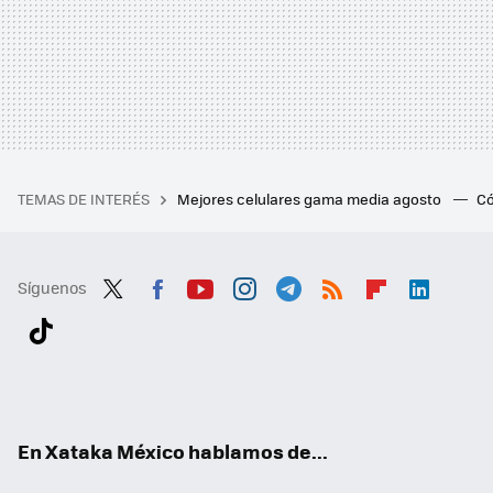
TEMAS DE INTERÉS
Mejores celulares gama media agosto
Có
Síguenos
Twit
Fac
You
Inst
Tele
RSS
Flip
Link
ter
ebo
tub
agr
gra
boa
edI
Tikt
ok
e
am
m
rd
n
ok
En Xataka México hablamos de...