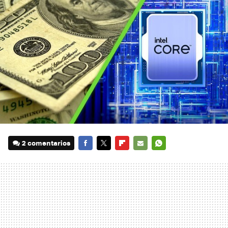
2 comentarios
FACEBOOK
TWITTER
FLIPBOARD
E-
WHATSAPP
MAIL