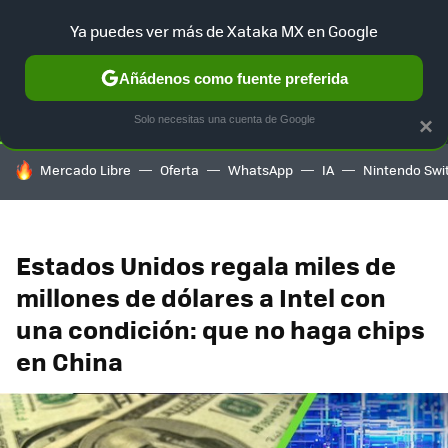
Ya puedes ver más de Xataka MX en Google
SELECCIÓN
GAMING
HOME
AUTO
TERRITORIO SAM
Añádenos como fuente preferida
Solo necesitas una cuenta de Google
×
HOY SE HABLA DE
Mercado Libre
Oferta
WhatsApp
IA
Nintendo Swi
Estados Unidos regala miles de
millones de dólares a Intel con
una condición: que no haga chips
en China