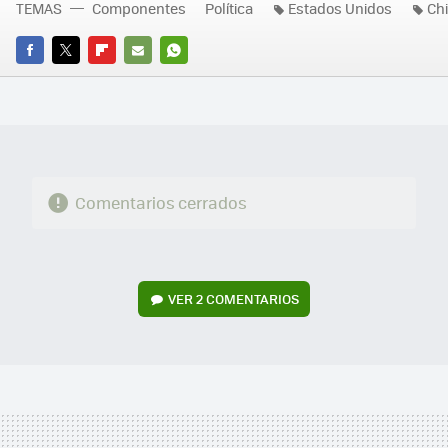
TEMAS
Componentes
Política
Estados Unidos
Ch
FACEBOOK
TWITTER
FLIPBOARD
E-
WHATSAPP
MAIL
Comentarios cerrados
VER
2 COMENTARIOS