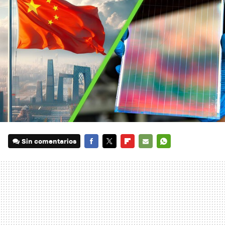
Sin comentarios
FACEBOOK
TWITTER
FLIPBOARD
E-
WHATSAPP
MAIL