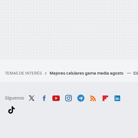
TEMAS DE INTERÉS
Mejores celulares gama media agosto
Có
Síguenos
Twit
Fac
You
Inst
Tele
RSS
Flip
Link
ter
ebo
tub
agr
gra
boa
edI
Tikt
ok
e
am
m
rd
n
ok