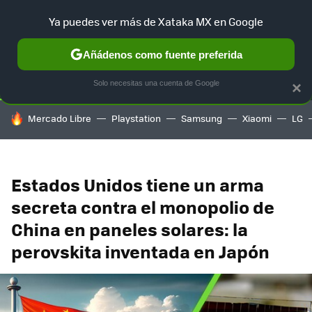
Ya puedes ver más de Xataka MX en Google
SELECCIÓN
GAMING
HOME
AUTO
TERRITORIO SAM
Añádenos como fuente preferida
Solo necesitas una cuenta de Google
×
HOY SE HABLA DE
Mercado Libre
Playstation
Samsung
Xiaomi
LG
Estados Unidos tiene un arma
secreta contra el monopolio de
China en paneles solares: la
perovskita inventada en Japón