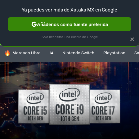
Ya puedes ver más de Xataka MX en Google
SELECCIÓN
GAMING
HOME
AUTO
TERRITORIO SAM
Añádenos como fuente preferida
Solo necesitas una cuenta de Google
×
HOY SE HABLA DE
Mercado Libre
IA
Nintendo Switch
Playstation
S