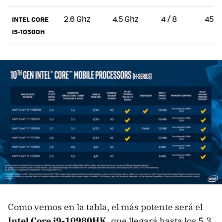
2.6 Ghz
4.5 Ghz
4 / 8
45
INTEL CORE
I5-10300H
Como vemos en la tabla, el más potente será el
Intel Core i9-10980HK
, que llegará hasta los 5.3