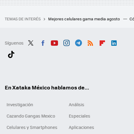
TEMAS DE INTERÉS
Mejores celulares gama media agosto
Có
Síguenos
Twit
Fac
You
Inst
Tele
RSS
Flip
Link
ter
ebo
tub
agr
gra
boa
edI
Tikt
ok
e
am
m
rd
n
ok
En Xataka México hablamos de...
Investigación
Análisis
Cazando Gangas Mexico
Especiales
Celulares y Smartphones
Aplicaciones