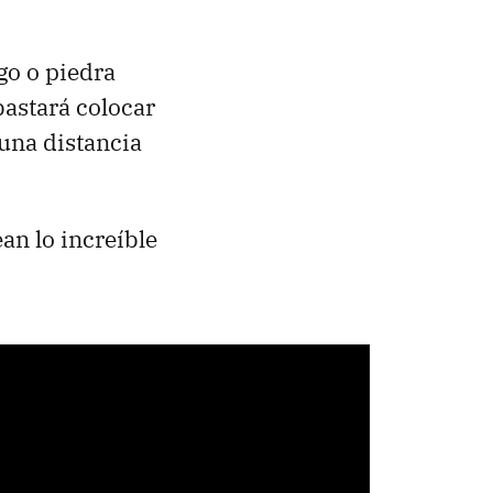
go o piedra
bastará colocar
 una distancia
an lo increíble