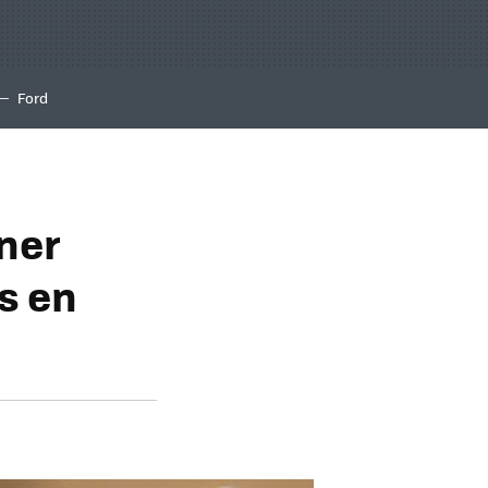
Ford
ener
s en