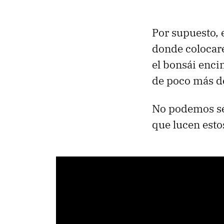
Por supuesto, 
donde colocare
el bonsái enci
de poco más d
No podemos seg
que lucen esto