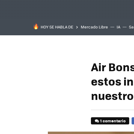
HOY SE HABLA DE
Mercado Libre
IA
Sa
Air Bon
estos in
nuestro
1 comentario