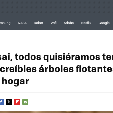
msung
NASA
Robot
Wifi
Adobe
Netflix
Google
sai, todos quisiéramos t
creíbles árboles flotante
 hogar
FACEBOOK
TWITTER
FLIPBOARD
E-