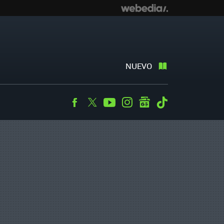
NUEVO
Facebook
Twitter
Youtube
Instagram
googlenews
Tiktok