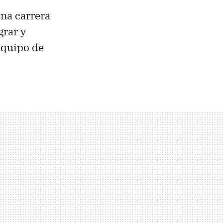
una carrera
grar y
 equipo de