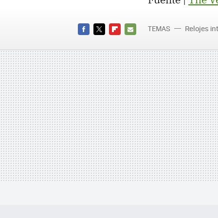
TEMAS
Relojes in
FACEBOOK
TWITTER
FLIPBOARD
E-
MAIL