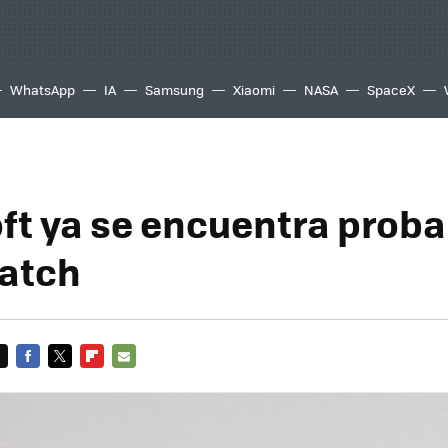
WhatsApp
IA
Samsung
Xiaomi
NASA
SpaceX
ft ya se encuentra prob
atch
FACEBOOK
TWITTER
FLIPBOARD
E-
MAIL