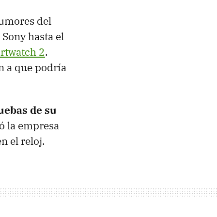
rumores del
 Sony hasta el
rtwatch 2
.
n a que podría
ruebas de su
ió la empresa
 el reloj.