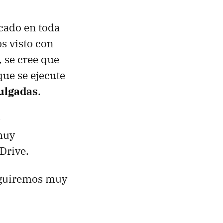
rcado en toda
s visto con
, se cree que
que se ejecute
pulgadas
.
e
muy
Drive.
eguiremos muy