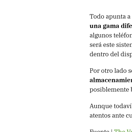
Todo apunta a 
una gama dife
algunos teléfo
será este sist
dentro del dis
Por otro lado 
almacenamie
posiblemente 
Aunque todaví
atentos ante c
Fuente |
The V