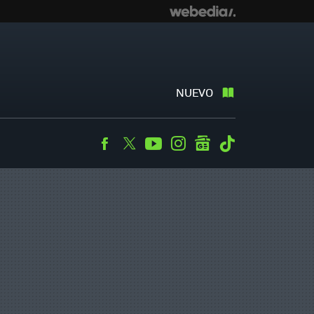
NUEVO
Facebook
Twitter
Youtube
Instagram
googlenews
Tiktok