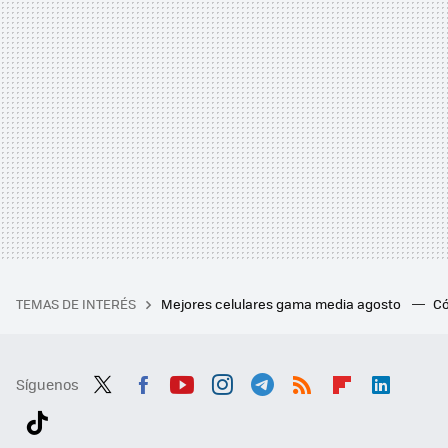
TEMAS DE INTERÉS
Mejores celulares gama media agosto
Có
Síguenos
Twit
Fac
You
Inst
Tele
RSS
Flip
Link
ter
ebo
tub
agr
gra
boa
edI