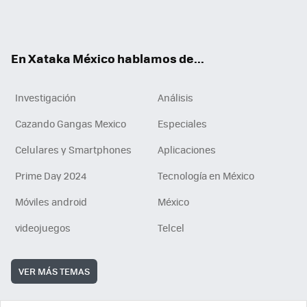
Tikt
ok
e
am
m
rd
n
ok
En Xataka México hablamos de...
Investigación
Análisis
Cazando Gangas Mexico
Especiales
Celulares y Smartphones
Aplicaciones
Prime Day 2024
Tecnología en México
Móviles android
México
videojuegos
Telcel
VER MÁS TEMAS