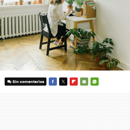
Sin comentarios
FACEBOOK
TWITTER
FLIPBOARD
E-
WHATSAPP
MAIL