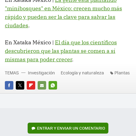
"minibosques" en México: crecen mucho más
rápido y pueden ser la clave para salvar las
ciudades
.
En Xataka México |
El día que los científicos
descubrieron que las plantas se comen a sí
mismas para poder crecer
.
TEMAS
Investigación
Ecología y naturaleza
Plantas
FACEBOOK
TWITTER
FLIPBOARD
E-
WHATSAPP
MAIL
ENTRAR Y ENVIAR UN COMENTARIO