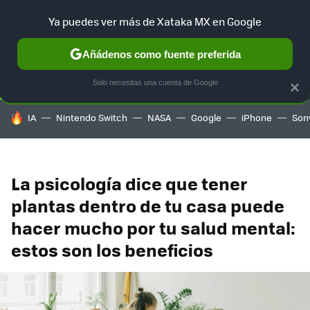
Ya puedes ver más de Xataka MX en Google
SELECCIÓN
GAMING
HOME
AUTO
TERRITORIO SAM
Añádenos como fuente preferida
Solo necesitas una cuenta de Google
×
HOY SE HABLA DE
IA
Nintendo Switch
NASA
Google
iPhone
Son
La psicología dice que tener
plantas dentro de tu casa puede
hacer mucho por tu salud mental:
estos son los beneficios