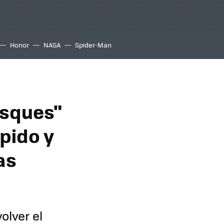
Honor
NASA
Spider-Man
osques"
pido y
as
olver el