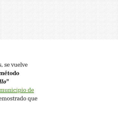
s, se vuelve
método
llo
"
municipio de
 demostrado que