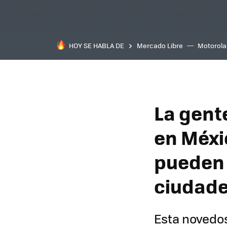
HOY SE HABLA DE
Mercado Libre
Motorola
La gent
en Méxi
pueden s
ciudad
Esta novedos