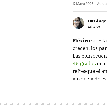
17 Mayo 2026
Actual
Luis Ánge
Editor Jr
México
se est
crecen, los pa
Las consecuenc
45 grados
en c
refresque el 
ausencia de e