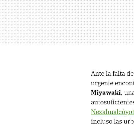
Ante la falta d
urgente encont
Miyawaki
, un
autosuficiente
Nezahualcóyot
incluso las ur