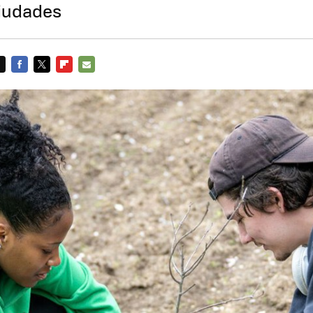
ciudades
FACEBOOK
TWITTER
FLIPBOARD
E-
MAIL