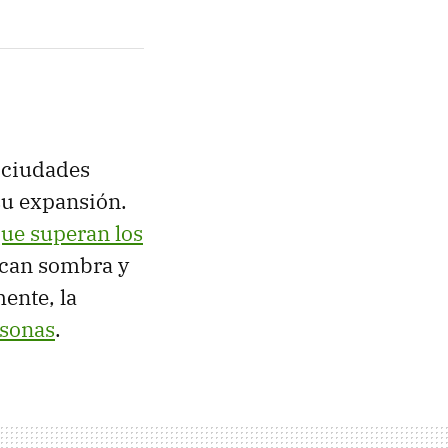
 ciudades
su expansión.
ue superan los
zcan sombra y
ente, la
rsonas
.