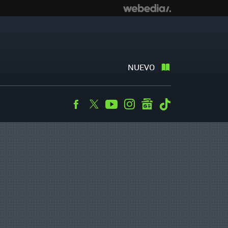
NUEVO
Facebook
Twitter
Youtube
Instagram
googlenews
Tiktok