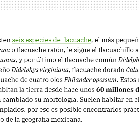
sten
seis especies de tlacuache
, el más pequeñ
ana
o tlacuache ratón, le sigue el tlacuachillo 
numus
, y por último el tlacuache común
Didelph
teño
Didelphys virginiana
, tlacuache dorado
Cal
cuache de cuatro ojos
Philander opossum
. Esto
bitan la tierra desde hace unos
60 millones 
 cambiado su morfología. Suelen habitar en c
emplados, por eso es posible encontrarlos prá
o de la geografía mexicana.