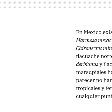
En México exi
Marmosa mexic
Chironectos mi
tlacuache nor
derbianus
y tla
marsupiales ha
parecer no han
tropicales y t
cualquier punt