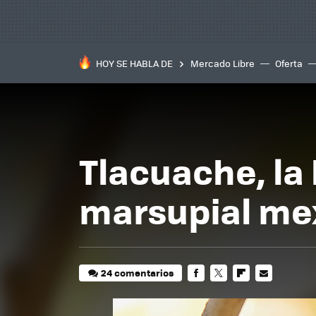
HOY SE HABLA DE
Mercado Libre
Oferta
Tlacuache, la 
marsupial me
24 comentarios
FACEBOOK
TWITTER
FLIPBOARD
E-
MAIL