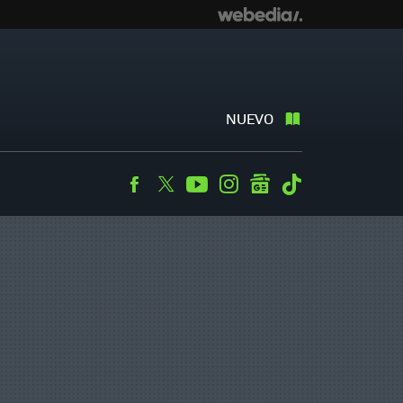
NUEVO
Facebook
Twitter
Youtube
Instagram
googlenews
Tiktok