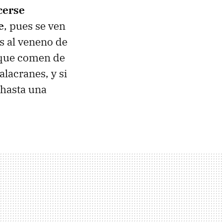
cerse
e
, pues se ven
s al veneno de
r que comen de
alacranes, y si
 hasta una