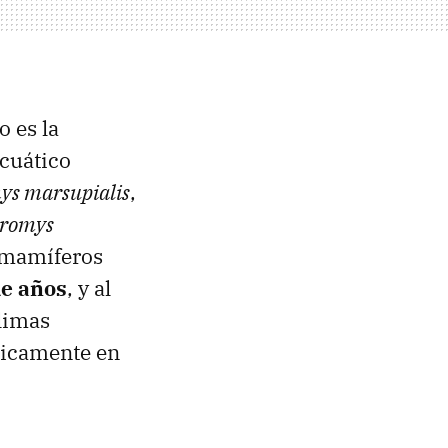
o es la
acuático
ys marsupialis
,
uromys
s mamíferos
de años
, y al
limas
cticamente en