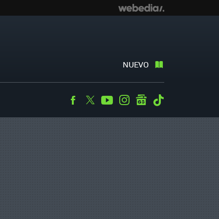
NUEVO
Facebook
Twitter
Youtube
Instagram
googlenews
Tiktok