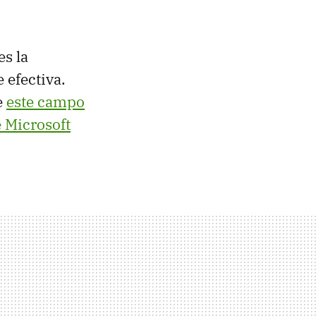
es la
 efectiva.
e
este campo
e Microsoft