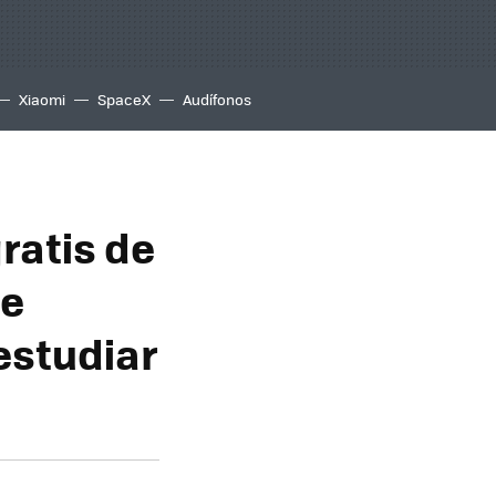
Xiaomi
SpaceX
Audífonos
ratis de
de
estudiar