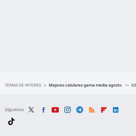
TEMAS DE INTERÉS
Mejores celulares gama media agosto
Có
Síguenos
Twit
Fac
You
Inst
Tele
RSS
Flip
Link
ter
ebo
tub
agr
gra
boa
edI
Tikt