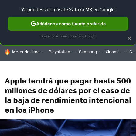
Ya puedes ver más de Xataka MX en Google
SELECCIÓN
GAMING
HOME
AUTO
TERRITORIO SAM
Añádenos como fuente preferida
Solo necesitas una cuenta de Google
×
HOY SE HABLA DE
Mercado Libre
Playstation
Samsung
Xiaomi
LG
Apple tendrá que pagar hasta 500
millones de dólares por el caso de
la baja de rendimiento intencional
en los iPhone