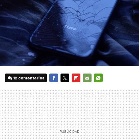
12 comentarios
FACEBOOK
TWITTER
FLIPBOARD
E-
WHATSAPP
MAIL