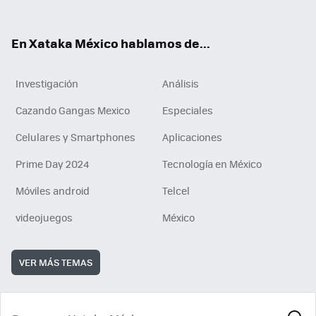
ok
e
am
m
rd
n
ok
En Xataka México hablamos de...
Investigación
Análisis
Cazando Gangas Mexico
Especiales
Celulares y Smartphones
Aplicaciones
Prime Day 2024
Tecnología en México
Móviles android
Telcel
videojuegos
México
VER MÁS TEMAS