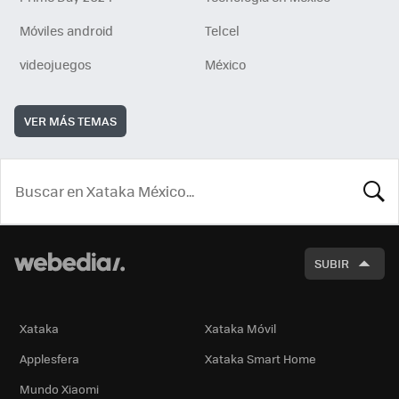
Móviles android
Telcel
videojuegos
México
VER MÁS TEMAS
BUSCA
SUBIR
Xataka
Xataka Móvil
Applesfera
Xataka Smart Home
Mundo Xiaomi