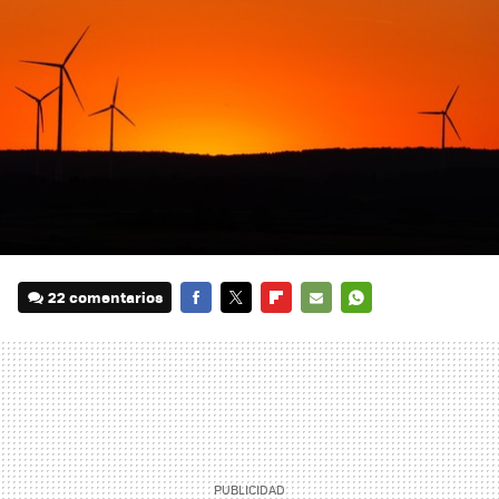
22 comentarios
FACEBOOK
TWITTER
FLIPBOARD
E-
WHATSAPP
MAIL