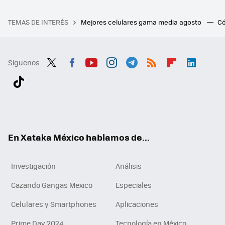
TEMAS DE INTERÉS
Mejores celulares gama media agosto
Có
Síguenos
Twit
Fac
You
Inst
Tele
RSS
Flip
Link
ter
ebo
tub
agr
gra
boa
edI
Tikt
ok
e
am
m
rd
n
ok
En Xataka México hablamos de...
Investigación
Análisis
Cazando Gangas Mexico
Especiales
Celulares y Smartphones
Aplicaciones
Prime Day 2024
Tecnología en México