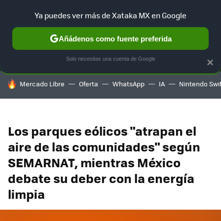
Ya puedes ver más de Xataka MX en Google
MENÚ
NUEVO
Añádenos como fuente preferida
SELECCIÓN
GAMING
HOME
AUTO
TERRITORIO SAM
Solo necesitas una cuenta de Google
×
HOY SE HABLA DE
Mercado Libre
Oferta
WhatsApp
IA
Nintendo Swi
Los parques eólicos "atrapan el
aire de las comunidades" según
SEMARNAT, mientras México
debate su deber con la energía
limpia