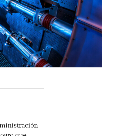
dministración
logro que