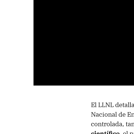
El LLNL detall
Nacional de En
controlada, t
científico
, el