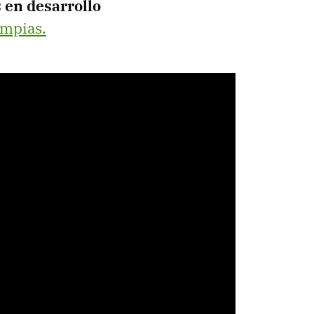
 en desarrollo
impias.