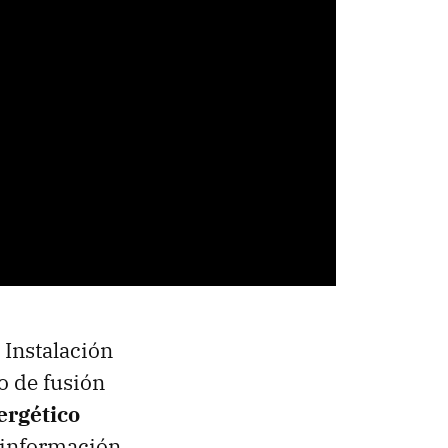
 Instalación
o de fusión
ergético
r información