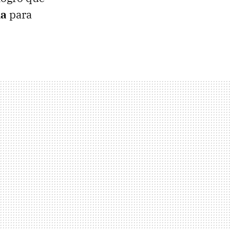
da
para