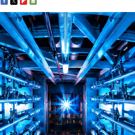
FACEBOOK
TWITTER
FLIPBOARD
E-
MAIL