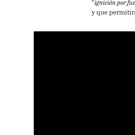
"
ignición por fu
y que permitir