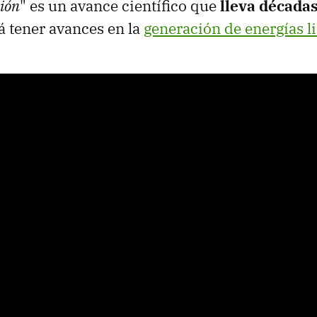
sión
" es un avance científico que
lleva décadas
á tener avances en la
generación de energías l