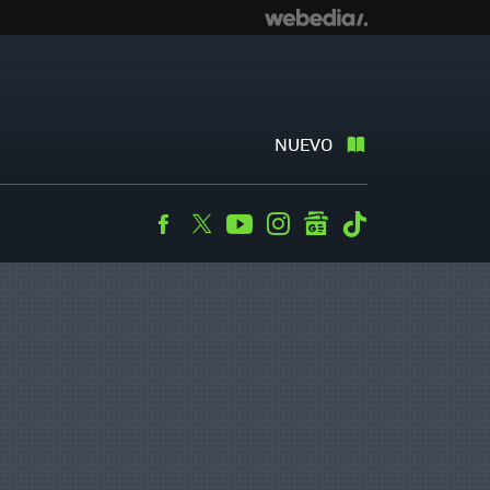
NUEVO
Facebook
Twitter
Youtube
Instagram
googlenews
Tiktok