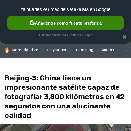
Ya puedes ver más de Xataka MX en Google
SELECCIÓN
GAMING
HOME
AUTO
TERRITORIO SAM
Añádenos como fuente preferida
Solo necesitas una cuenta de Google
×
HOY SE HABLA DE
Mercado Libre
Playstation
Samsung
Xiaomi
LG
Beijing-3: China tiene un
impresionante satélite capaz de
fotografiar 3,800 kilómetros en 42
segundos con una alucinante
calidad