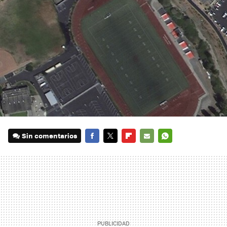
Sin comentarios
FACEBOOK
TWITTER
FLIPBOARD
E-
WHATSAPP
MAIL