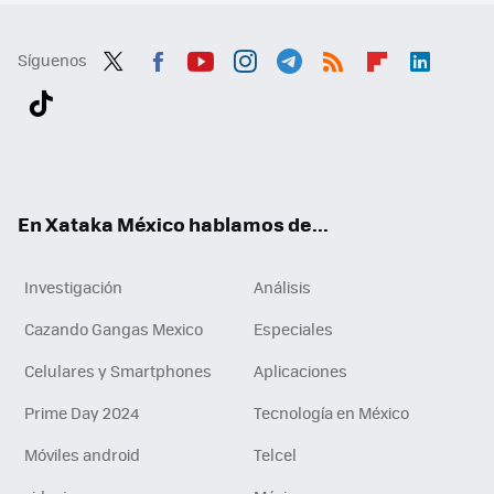
Síguenos
Twit
Fac
You
Inst
Tele
RSS
Flip
Link
ter
ebo
tub
agr
gra
boa
edI
Tikt
ok
e
am
m
rd
n
ok
En Xataka México hablamos de...
Investigación
Análisis
Cazando Gangas Mexico
Especiales
Celulares y Smartphones
Aplicaciones
Prime Day 2024
Tecnología en México
Móviles android
Telcel