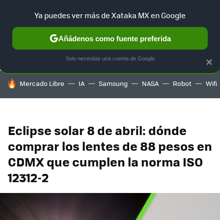
Ya puedes ver más de Xataka MX en Google
SELECCIÓN
GAMING
HOME
AUTO
TERRITORIO SAM
Añádenos como fuente preferida
Solo necesitas una cuenta de Google
×
HOY SE HABLA DE
Mercado Libre
IA
Samsung
NASA
Robot
Wifi
Eclipse solar 8 de abril: dónde
comprar los lentes de 88 pesos en
CDMX que cumplen la norma ISO
12312-2