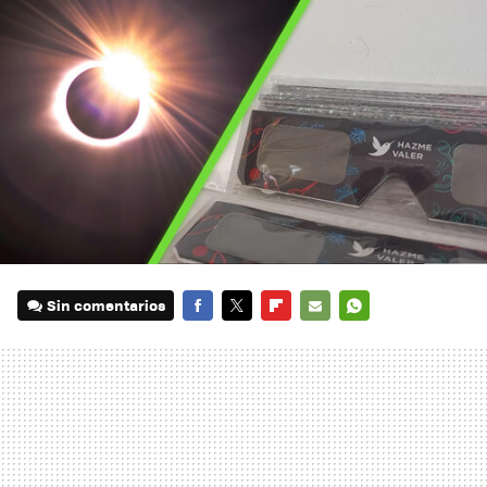
Sin comentarios
FACEBOOK
TWITTER
FLIPBOARD
E-
WHATSAPP
MAIL