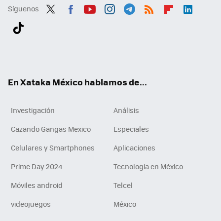
Síguenos
Twit
Fac
You
Inst
Tele
RSS
Flip
Link
ter
ebo
tub
agr
gra
boa
edI
Tikt
ok
e
am
m
rd
n
ok
En Xataka México hablamos de...
Investigación
Análisis
Cazando Gangas Mexico
Especiales
Celulares y Smartphones
Aplicaciones
Prime Day 2024
Tecnología en México
Móviles android
Telcel
videojuegos
México