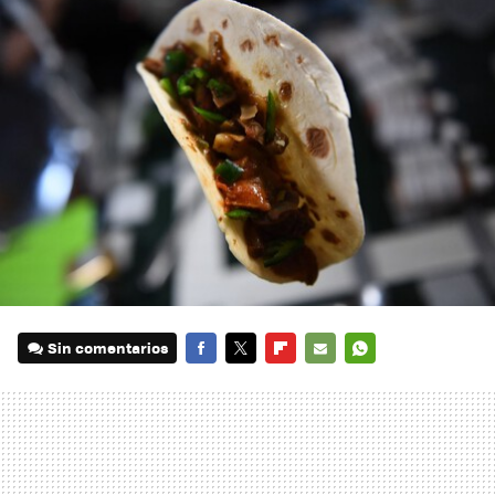
Sin comentarios
FACEBOOK
TWITTER
FLIPBOARD
E-
WHATSAPP
MAIL