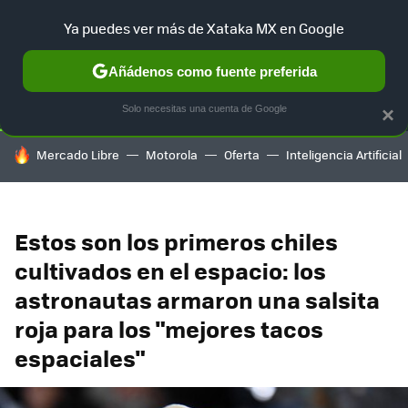
Ya puedes ver más de Xataka MX en Google
SELECCIÓN
GAMING
HOME
AUTO
TERRITORIO SAM
Añádenos como fuente preferida
Solo necesitas una cuenta de Google
×
HOY SE HABLA DE
Mercado Libre
Motorola
Oferta
Inteligencia Artificial
Estos son los primeros chiles
cultivados en el espacio: los
astronautas armaron una salsita
roja para los "mejores tacos
espaciales"