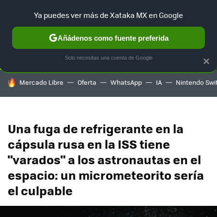
Ya puedes ver más de Xataka MX en Google
SELECCIÓN
GAMING
HOME
AUTO
TERRITORIO SAM
Añádenos como fuente preferida
Solo necesitas una cuenta de Google
×
HOY SE HABLA DE
Mercado Libre
Oferta
WhatsApp
IA
Nintendo Swi
Una fuga de refrigerante en la
cápsula rusa en la ISS tiene
"varados" a los astronautas en el
espacio: un micrometeorito sería
el culpable