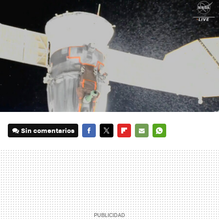
Sin comentarios
FACEBOOK
TWITTER
FLIPBOARD
E-
WHATSAPP
MAIL