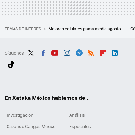
TEMAS DE INTERÉS
Mejores celulares gama media agosto
Có
Síguenos
Twit
Fac
You
Inst
Tele
RSS
Flip
Link
ter
ebo
tub
agr
gra
boa
edI
Tikt
ok
e
am
m
rd
n
ok
En Xataka México hablamos de...
Investigación
Análisis
Cazando Gangas Mexico
Especiales