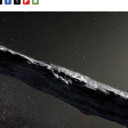
FACEBOOK
TWITTER
FLIPBOARD
E-
MAIL