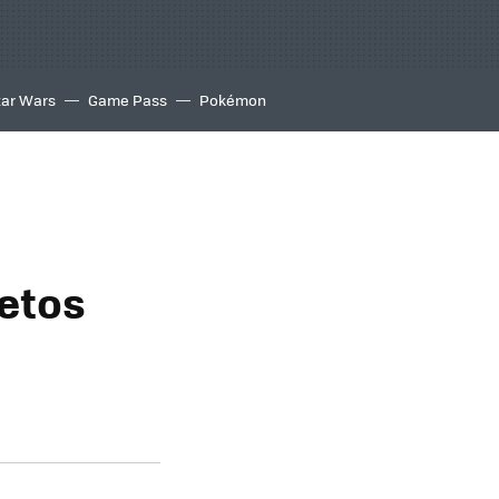
tar Wars
Game Pass
Pokémon
etos