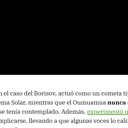
n el caso del Borisov, actuó como un cometa t
stema Solar, mientras que el Oumuamua
nunca 
 se tenía contemplado. Además,
experimentó u
xplicarse, llevando a que algunas voces lo cal