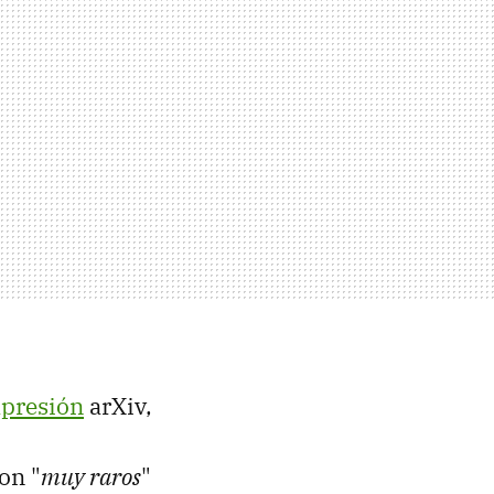
mpresión
arXiv,
son "
muy raros
"