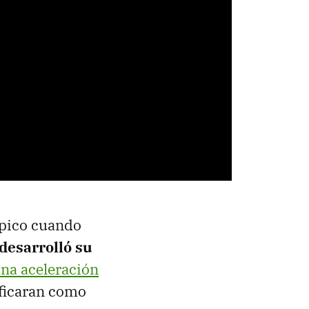
ípico cuando
desarrolló su
na aceleración
ificaran como