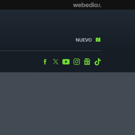
NUEVO
Facebook
Twitter
Youtube
Instagram
googlenews
Tiktok