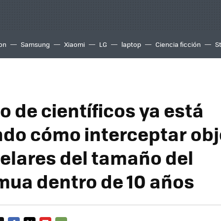
ion
Samsung
Xiaomi
LG
laptop
Ciencia ficción
S
 de científicos ya está
do cómo interceptar obj
telares del tamaño del
ua dentro de 10 años