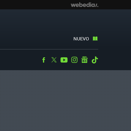
NUEVO
Facebook
Twitter
Youtube
Instagram
googlenews
Tiktok