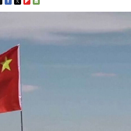
FACEBOOK
TWITTER
FLIPBOARD
E-
MAIL