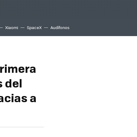
Xiaomi
SpaceX
Audífonos
primera
 del
acias a