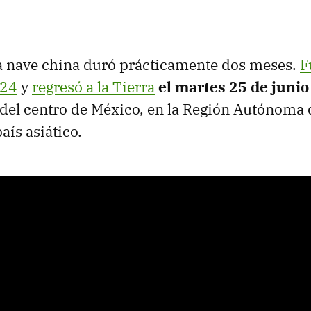
a nave china duró prácticamente dos meses.
F
024
y
regresó a la Tierra
el martes 25 de junio
 del centro de México, en la Región Autónoma
país asiático.