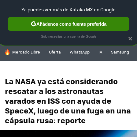
Ya puedes ver más de Xataka MX en Google
MENÚ
NUEVO
Añádenos como fuente preferida
SELECCIÓN
GAMING
HOME
AUTO
TERRITORIO SAM
Solo necesitas una cuenta de Google
×
HOY SE HABLA DE
Mercado Libre
Oferta
WhatsApp
IA
Samsung
La NASA ya está considerando
rescatar a los astronautas
varados en ISS con ayuda de
SpaceX, luego de una fuga en una
cápsula rusa: reporte