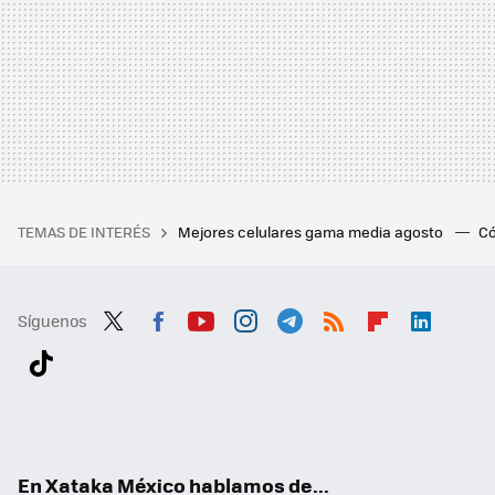
TEMAS DE INTERÉS
Mejores celulares gama media agosto
Có
Síguenos
Twit
Fac
You
Inst
Tele
RSS
Flip
Link
ter
ebo
tub
agr
gra
boa
edI
Tikt
ok
e
am
m
rd
n
ok
En Xataka México hablamos de...