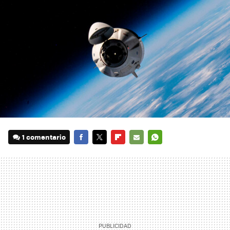
1 comentario
FACEBOOK
TWITTER
FLIPBOARD
E-
WHATSAPP
MAIL