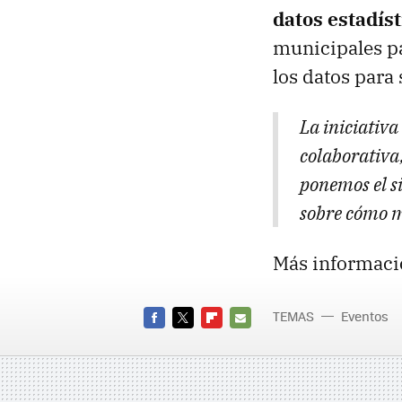
datos estadíst
municipales pa
los datos para
La iniciativa
colaborativa,
ponemos el si
sobre cómo 
Más informaci
TEMAS
Eventos
FACEBOOK
TWITTER
FLIPBOARD
E-
MAIL