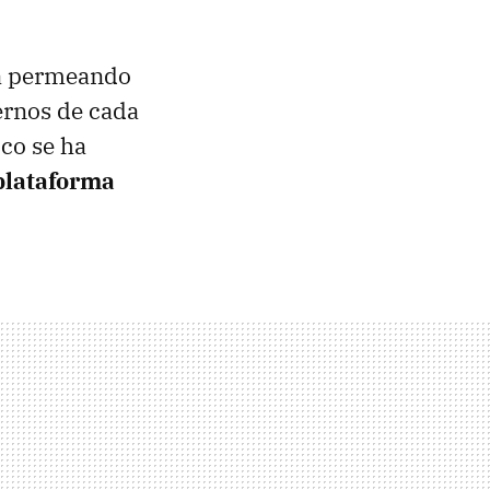
á permeando
iernos de cada
ico se ha
plataforma