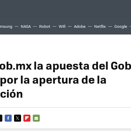
msung
NASA
Robot
Wifi
Adobe
Netflix
Google
ob.mx la apuesta del Go
por la apertura de la
ción
FACEBOOK
TWITTER
FLIPBOARD
E-