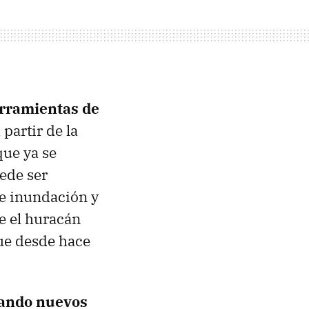
erramientas de
 partir de la
que ya se
ede ser
de inundación y
e el huracán
ue desde hace
gando nuevos