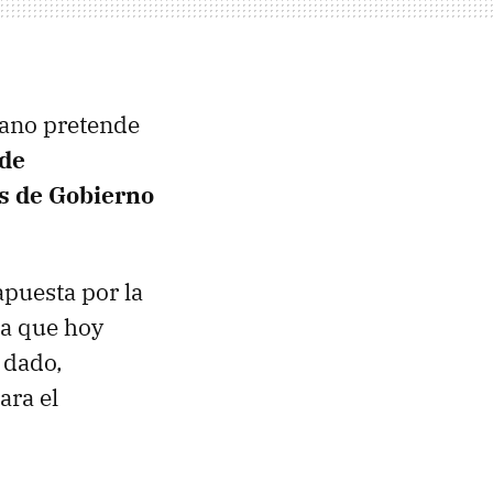
cano pretende
 de
es de Gobierno
apuesta por la
la que hoy
 dado,
ara el