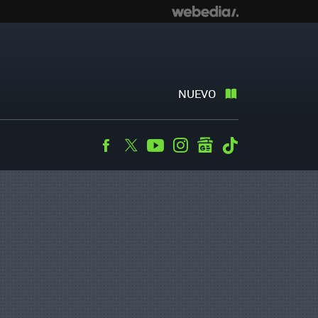
NUEVO
Facebook
Twitter
Youtube
Instagram
googlenews
Tiktok