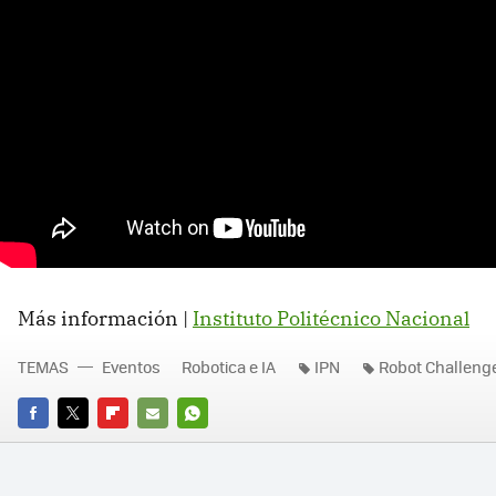
Más información |
Instituto Politécnico Nacional
TEMAS
Eventos
Robotica e IA
IPN
Robot Challeng
FACEBOOK
TWITTER
FLIPBOARD
E-
WHATSAPP
MAIL