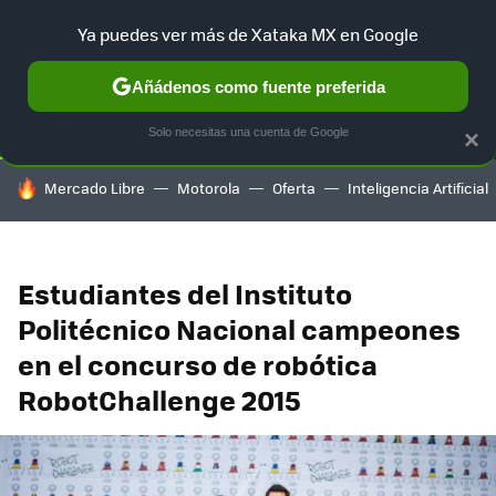
Ya puedes ver más de Xataka MX en Google
SELECCIÓN
GAMING
HOME
AUTO
TERRITORIO SAM
Añádenos como fuente preferida
Solo necesitas una cuenta de Google
×
HOY SE HABLA DE
Mercado Libre
Motorola
Oferta
Inteligencia Artificial
Estudiantes del Instituto
Politécnico Nacional campeones
en el concurso de robótica
RobotChallenge 2015