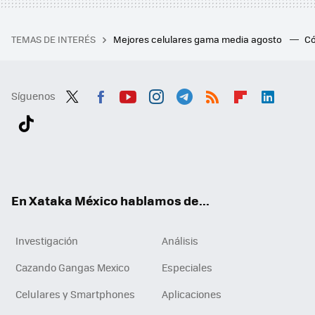
TEMAS DE INTERÉS
Mejores celulares gama media agosto
Có
Síguenos
Twit
Fac
You
Inst
Tele
RSS
Flip
Link
ter
ebo
tub
agr
gra
boa
edI
Tikt
ok
e
am
m
rd
n
ok
En Xataka México hablamos de...
Investigación
Análisis
Cazando Gangas Mexico
Especiales
Celulares y Smartphones
Aplicaciones