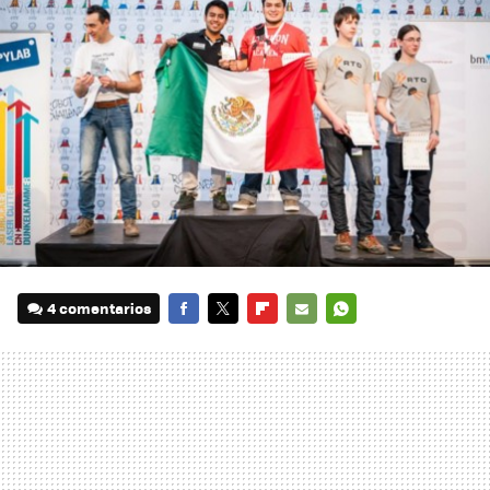
4 comentarios
FACEBOOK
TWITTER
FLIPBOARD
E-
WHATSAPP
MAIL