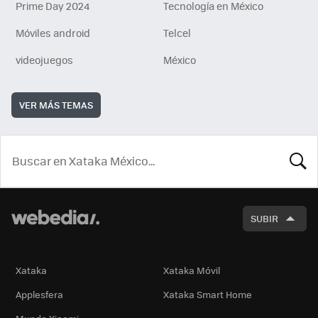
Prime Day 2024
Tecnología en México
Móviles android
Telcel
videojuegos
México
VER MÁS TEMAS
BUSCA
SUBIR
Xataka
Xataka Móvil
Applesfera
Xataka Smart Home